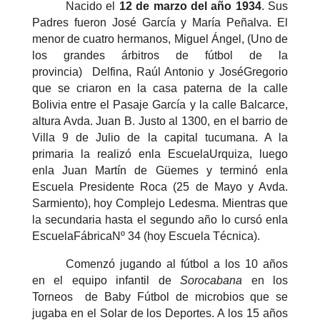
Nacido el
12 de marzo del año 1934
.
Sus
Padres fueron José García y María Peñalva. El
menor de cuatro hermanos, Miguel Ángel, (
Uno de
los grandes árbitros de fútbol de la
provincia)
Delfina, Raúl Antonio y JoséGregorio
que se criaron en la casa paterna de la calle
Bolivia entre el Pasaje García y la calle Balcarce,
altura Avda. Juan B. Justo al 1300, en el barrio de
Villa 9 de Julio de la capital tucumana. A la
primaria la realizó enla EscuelaUrquiza, luego
enla Juan Martín de Güemes y terminó enla
Escuela Presidente Roca (25 de Mayo y Avda.
Sarmiento), hoy Complejo Ledesma.
Mientras que
la secundaria hasta el segundo año lo cursó enla
EscuelaFábricaNº 34 (hoy Escuela Técnica).
Comenzó jugando al fútbol a los 10 años
en el equipo infantil de
Sorocabana
en los
Torneos de Baby Fútbol de microbios que se
jugaba en el Solar de los Deportes. A los 15 años