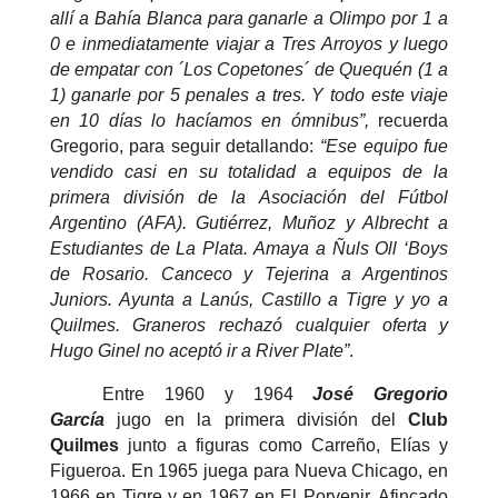
allí a Bahía Blanca para ganarle a Olimpo por 1 a
0 e inmediatamente viajar a Tres Arroyos y luego
de empatar con ´Los Copetones´ de Quequén (1 a
1) ganarle por 5 penales a tres. Y todo este viaje
en 10 días lo hacíamos en ómnibus”,
recuerda
Gregorio, para seguir detallando:
“Ese equipo fue
vendido casi en su totalidad a equipos de la
primera división de la Asociación del Fútbol
Argentino (AFA). Gutiérrez, Muñoz y Albrecht a
Estudiantes de La Plata. Amaya a Ñuls Oll ‘Boys
de Rosario. Canceco y Tejerina a Argentinos
Juniors. Ayunta a Lanús, Castillo a Tigre y yo a
Quilmes. Graneros rechazó cualquier oferta y
Hugo Ginel no aceptó ir a River Plate”
.
Entre 1960 y 1964
José Gregorio
García
jugo en la primera división del
Club
Quilmes
junto a figuras como Carreño, Elías y
Figueroa. En 1965 juega para Nueva Chicago, en
1966 en Tigre y en 1967 en El Porvenir. Afincado