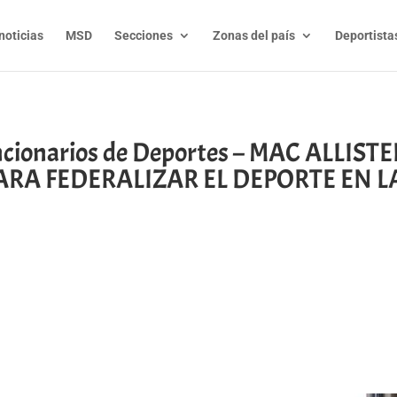
noticias
MSD
Secciones
Zonas del país
Deportista
uncionarios de Deportes – MAC ALLIS
RA FEDERALIZAR EL DEPORTE EN L
t
l
py
nk