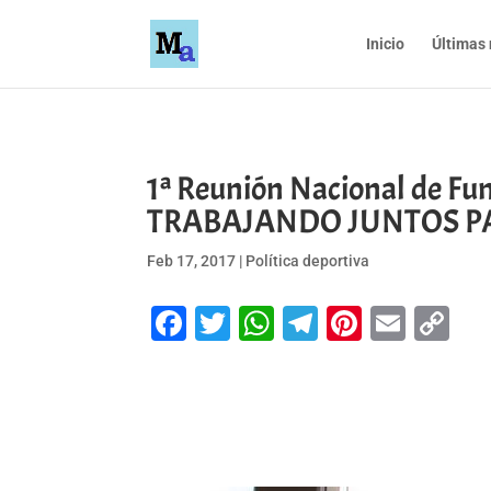
Inicio
Últimas 
1ª Reunión Nacional de F
TRABAJANDO JUNTOS PA
Feb 17, 2017
|
Política deportiva
Facebook
Twitter
WhatsApp
Telegram
Pinteres
Emai
Co
Li