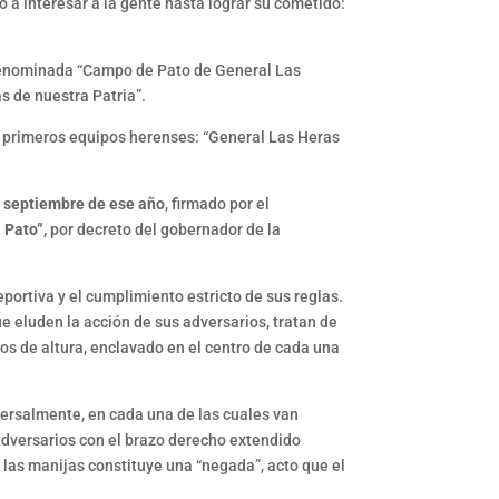
ó a interesar a la gente hasta lograr su cometido:
n denominada “Campo de Pato de General Las
as de nuestra Patria”.
os primeros equipos herenses: “General Las Heras
e septiembre de ese año
, firmado por el
 Pato”,
por decreto del gobernador de la
eportiva y el cumplimiento estricto de sus reglas.
 eluden la acción de sus adversarios, tratan de
os de altura, enclavado en el centro de cada una
versalmente, en cada una de las cuales van
 adversarios con el brazo derecho extendido
las manijas constituye una “negada”, acto que el