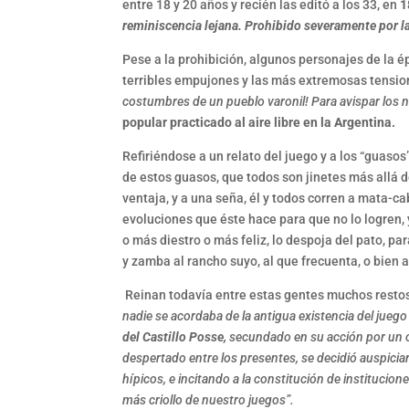
entre 18 y 20 años y recién las editó a los 33, en
1
reminiscencia lejana. Prohibido severamente por la
Pese a la prohibición, algunos personajes de la é
terribles empujones y las más extremosas tensi
costumbres de un pueblo varonil! Para avispar los n
popular practicado al aire libre en la Argentina.
Refiriéndose a un relato del juego y a los “guaso
de estos guasos, que todos son jinetes más allá de
ventaja, y a una seña, él y todos corren a mata-ca
evoluciones que éste hace para que no lo logren, 
o más diestro o más feliz, lo despoja del pato, pa
y zamba al rancho suyo, al que frecuenta, o bien 
Reinan todavía entre estas gentes muchos restos 
nadie se acordaba de la antigua existencia del juego 
del Castillo Posse,
secundado en su acción por un ca
despertado entre los presentes, se decidió auspiciar
hípicos, e incitando a la constitución de institucione
más criollo de nuestro juegos”.