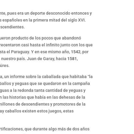
nte, pues era un deporte desconocido entonces y
s españoles en la primera mitad del siglo XVI.
escendientes.
fueron producto de los pocos que abandonó
ecentaron casi hasta el infinito junto con los que
asta el Paraguay. Y en ese mismo año,
1542
, por
e nuestro país. Juan de Garay, hacia
1581
,
ires.
da, un informe sobre la caballada que habitaba “la
caballos y yeguas que se quedaron en la campaña
eguas a la redonda tanta cantidad de yeguas y
las historias que había en las dehesas de la
 millones de descendientes y promotores de la
ay caballos existen estos juegos, estas
ortificaciones, que durante algo más de dos años