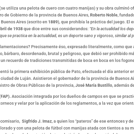
se utiliza una pelota de cuero con cuatro manijas) y su obra culminó 
tro de Gobierno de la provincia de Buenos Aires,
Roberto Noble,
fundado
e Buenos Aires (escrito en
1889
), que prohibía la práctica del juego. E
bril de 1938
que dice entre sus considerandos:
“En la actualidad los de
ue se practica en la actualidad, es un deporte sano y vigoroso, similar al p
reglamentaciones? Precisamente éso, expresado literalmente, como que
o, bárbaro, desordenado, brutal y peligroso, que debió ser prohibido m
lo un recuerdo de tradiciones transmitidas de boca en boca en los fogone
omentó la primera exhibición pública de Pato, efectuada el día anterior 
 ciudad de Luján. Asistieron el gobernador de la provincia de Buenos A
nistro de Obras Públicas de la provincia,
José María Bustillo
, además de
(FAP).
Asociación integrada por los dueños de campos en que se practic
s torneos y velar por la aplicación de los reglamentos, a la vez que orie
n comisario,
Sigfrido J. Imaz
, a quien los “pateros” de ese entonces y d
lorado y con una pelota de fútbol con manijas atada con tientos a su m