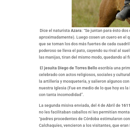
Dice el naturista
Azara
: “Se juntan para ésto dos
aproximadamente). Luego cosen un cuero en el que
que se toman los dos más fuertes de cada cuadril
poderoso se lleva el pato, cayendo su rival al sue
las manijas, tiran del mismo modo, quedando al fi
El
jesuita Diego de Torres Bello
escribía una prim
celebrado con actos religiosos, sociales y cultura
la artillería y mosquetería, y salieron algunos co
nuestra Iglesia (Fue en medio de lo que hoy es la
con tanta incomodidad”.
La segunda misiva enviada, del 4 de Abril de
161
no les facilitaban caballos ni les permitían mont
“padres procedentes de Córdoba estimularon con pre
Calchaquíes, vencieron a los visitantes, que eran