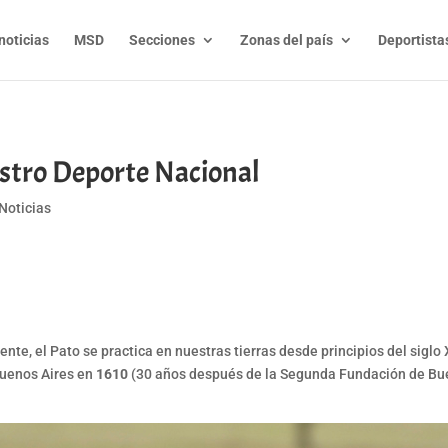
noticias
MSD
Secciones
Zonas del país
Deportista
stro Deporte Nacional
Noticias
t
l
py
nk
liente, el Pato se practica en nuestras tierras desde principios del sigl
 Buenos Aires en
1610
(30 años después de la Segunda Fundación de Buen