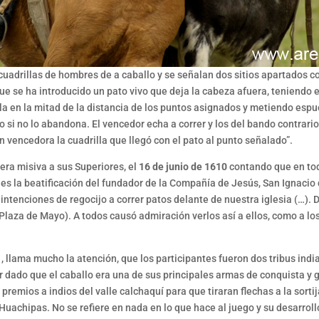
 cuadrillas de hombres de a caballo y se señalan dos sitios apartados 
 se ha introducido un pato vivo que deja la cabeza afuera, teniendo el
la en la mitad de la distancia de los puntos asignados y metiendo esp
lo si no lo abandona. El vencedor echa a correr y los del bando contrari
n vencedora la cuadrilla que llegó con el pato al punto señalado”.
era misiva a sus Superiores, el
16 de junio de
1610
contando que en tod
les la beatificación del fundador de la Compañía de Jesús, San Ignacio 
n intenciones de regocijo a correr patos delante de nuestra iglesia (…).
 Plaza de Mayo). A todos causó admiración verlos así a ellos, como a l
1
, llama mucho la atención, que los participantes fueron dos tribus india
ar dado que el caballo era una de sus principales armas de conquista y
mios a indios del valle calchaquí para que tiraran flechas a la sortija
 Huachipas. No se refiere en nada en lo que hace al juego y su desarro