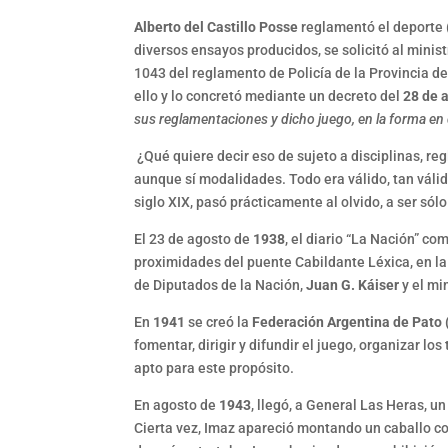
Alberto del Castillo Posse
reglamentó el deporte (
diversos ensayos producidos, se solicitó al minis
1043 del reglamento de Policía de la Provincia d
ello y lo concretó mediante un decreto del
28 de a
sus reglamentaciones y dicho juego, en la forma en q
¿Qué quiere decir eso de sujeto a disciplinas, 
aunque sí modalidades. Todo era válido, tan válid
siglo XIX, pasó prácticamente al olvido, a ser só
El 23 de agosto de
1938
, el diario “La Nación” c
proximidades del puente Cabildante Léxica, en la
de Diputados de la Nación,
Juan G. Káiser
y el mi
En
1941
se creó la
Federación Argentina de Pato 
fomentar, dirigir y difundir el juego, organizar lo
apto para este propósito.
En agosto de
1943
, llegó, a General Las Heras, u
Cierta vez, Imaz apareció montando un caballo co