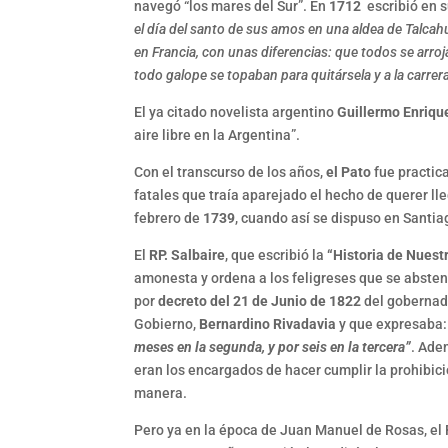
navegó “los mares del Sur”. En
1712
escribió en s
el día del santo de sus amos en una aldea de Talcah
en Francia, con unas diferencias: que todos se arroja
todo galope se topaban para quitársela y a la carrer
El ya citado novelista argentino
Guillermo Enriq
aire libre en la Argentina”.
Con el transcurso de los años,
el Pato
fue practica
fatales que traía aparejado el hecho de querer lle
febrero de
1739
, cuando así se dispuso en Santia
El
RP. Salbaire
, que escribió la
“Historia de Nuest
amonesta y ordena a los feligreses que se absten
por
decreto del 21 de Junio de
1822
del gobernad
Gobierno,
Bernardino Rivadavia
y que expresaba
meses en la segunda, y por seis en la tercera”
. Ade
eran los encargados de hacer cumplir la prohibic
manera.
Pero ya en la época de Juan Manuel de Rosas, el P