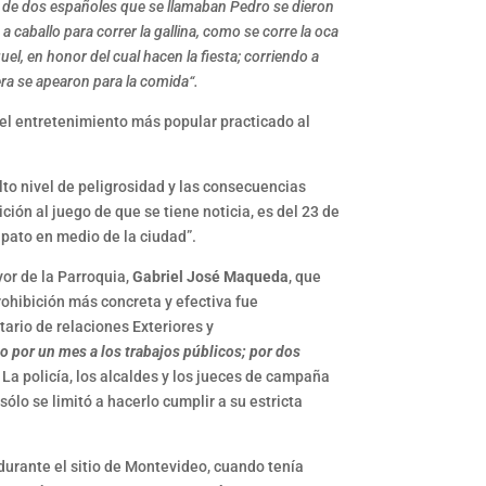
s de dos españoles que se llamaban Pedro se dieron
caballo para correr la gallina, como se corre la oca
el, en honor del cual hacen la fiesta; corriendo a
era se apearon para la comida“.
a el entretenimiento más popular practicado al
alto nivel de peligrosidad y las consecuencias
ción al juego de que se tiene noticia, es del 23 de
 pato en medio de la ciudad”.
yor de la Parroquia,
Gabriel José Maqueda
, que
ohibición más concreta y efectiva fue
tario de relaciones Exteriores y
do por un mes a los trabajos públicos; por dos
La policía, los alcaldes y los jueces de campaña
sólo se limitó a hacerlo cumplir a su estricta
durante el sitio de Montevideo, cuando tenía