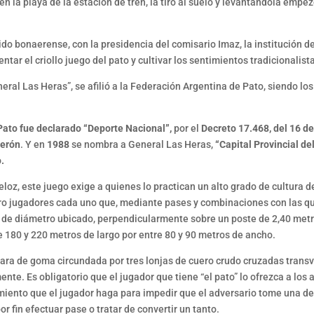
n la playa de la estación de tren, la tiró al suelo y levantándola empez
ido bonaerense, con la presidencia del comisario Imaz, la institució
ntar el criollo juego del pato y cultivar los sentimientos tradicionalist
eral Las Heras”, se afilió a la Federación Argentina de Pato, siendo l
Pato fue declarado “Deporte Nacional”,
por el
Decreto 17.468, del 16 d
Perón
. Y en
1988
se nombra a General Las Heras,
“Capital Provincial del
.
veloz, este juego exige a quienes lo practican un alto grado de cultura d
ro jugadores cada uno que, mediante pases y combinaciones con las que
ro de diámetro ubicado, perpendicularmente sobre un poste de 2,40 metr
e 180 y 220 metros de largo por entre 80 y 90 metros de ancho.
mara de goma circundada por tres lonjas de cuero crudo cruzadas trans
te. Es obligatorio que el jugador que tiene “el pato” lo ofrezca a los
iento que el jugador haga para impedir que el adversario tome una de 
 fin efectuar pase o tratar de convertir un tanto.