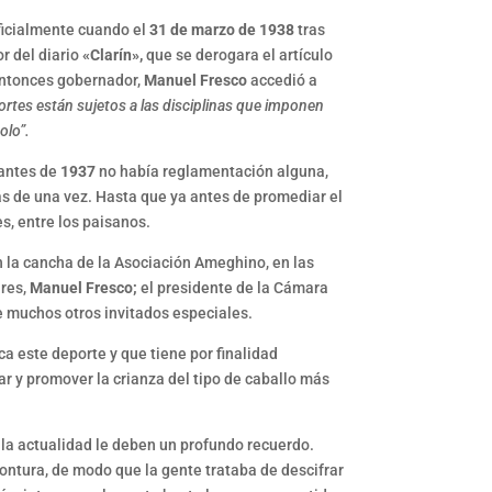
oficialmente cuando el
31 de marzo de 1938
tras
r del diario
«Clarín»,
que se derogara el artículo
l entonces gobernador,
Manuel Fresco
accedió a
portes están sujetos a las disciplinas que imponen
olo”.
 antes de
1937
no había reglamentación alguna,
ás de una vez. Hasta que ya antes de promediar el
s, entre los paisanos.
en la cancha de la Asociación Ameghino, en las
ires,
Manuel Fresco;
el presidente de la Cámara
 muchos otros invitados especiales.
a este deporte y que tiene por finalidad
ntar y promover la crianza del tipo de caballo más
e la actualidad le deben un profundo recuerdo.
ontura, de modo que la gente trataba de descifrar