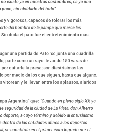
o no existe ya en nuestras costumbres, es ya una
poco, sin olvidarlo del todo”.
s y vigorosos, capaces de tolerar los más
fuerte del hombre de la pampa que marca las
.
Sin duda el pato fue el entretenimiento más
jugar una partida de Pato “se junta una cuadrilla
tado; parte como un rayo llevando 150 varas de
por quitarle la presa; son diestrísimas las
ndo por medio de los que siguen, hasta que alguno,
 vitorean y le llevan entre los aplausos, alaridos
ampa Argentina” que:
“Cuando en pleno siglo XX ya
a de seguridad de la ciudad de La Plata, don
Alberto
ido deporte, a cuyo término y debido al entusiasmo
s dentro de las entidades afines a los deportes
l, se constituía en el primer éxito logrado por el