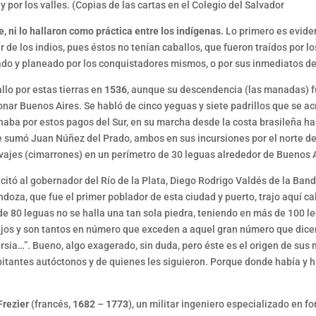
 por los valles. (Copias de las cartas en el Colegio del Salvador
, ni lo hallaron como práctica entre los indígenas.
Lo primero es evide
e los indios, pues éstos no tenían caballos, que fueron traídos por lo
orado y planeado por los conquistadores mismos, o por sus inmediatos d
llo por estas tierras en
1536
, aunque su descendencia (las manadas) 
nar Buenos Aires. Se habló de cinco yeguas y siete padrillos que se acr
naba por estos pagos del Sur, en su marcha desde la costa brasileña h
ue sumó Juan Núñez del Prado, ambos en sus incursiones por el norte d
vajes (cimarrones) en un perímetro de 30 leguas alrededor de Buenos A
icitó al gobernador del Río de la Plata, Diego Rodrigo Valdés de la Ban
ndoza, que fue el primer poblador de esta ciudad y puerto, trajo aquí 
de 80 leguas no se halla una tan sola piedra, teniendo en más de 100 l
jos y son tantos en número que exceden a aquel gran número que dicen 
rsia…”. Bueno, algo exagerado, sin duda, pero éste es el origen de sus
bitantes autóctonos y de quienes les siguieron. Porque donde había y h
rezier
(francés,
1682
–
1773
), un militar ingeniero especializado en f