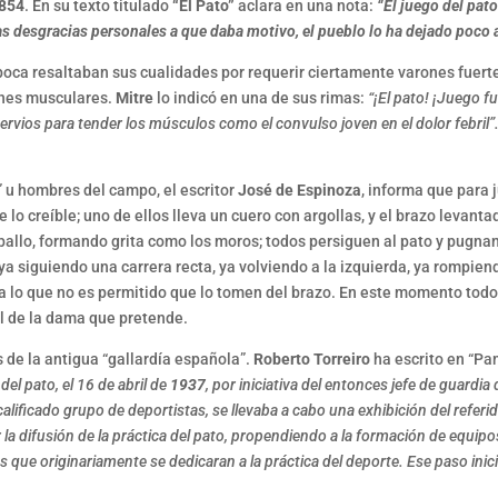
854
. En su texto titulado
“El Pato”
aclara en una nota:
“El juego del pat
s desgracias personales a que daba motivo, el pueblo lo ha dejado poco a 
poca resaltaban sus cualidades por requerir ciertamente varones fuerte
ones musculares.
Mitre
lo indicó en una de sus rimas:
“¡El pato! ¡Juego 
ervios para tender los músculos como el convulso joven en el dolor febril”
s” u hombres del campo, el escritor
José de Espinoza
, informa que para 
 lo creíble; uno de ellos lleva un cuero con argollas, y el brazo levan
ballo, formando grita como los moros; todos persiguen al pato y pugnan 
ya siguiendo una carrera recta, ya volviendo a la izquierda, ya rompie
ra lo que no es permitido que lo tomen del brazo. En este momento todos
al de la dama que pretende.
de la antigua “gallardía española”.
Roberto Torreiro
ha escrito en “P
del pato, el 16 de abril de
1937
, por iniciativa del entonces jefe de guardi
lificado grupo de deportistas, se llevaba a cabo una exhibición del refer
 la difusión de la práctica del pato, propendiendo a la formación de equipo
s que originariamente se dedicaran a la práctica del deporte. Ese paso inicia