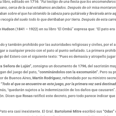
u libro, editado en
1716
: “
Fui testigo de una fiesta que los encomendero
uano, cerca de la cual estábamos anclados. Después de oír misa montaron a 
ban sobre el que ha obtenido la cabeza para quitársela y llevársela ante aqu
a recogía del suelo todo lo que derribaban por tierra. Después de esta carr
ue Hudson
(
1841 – 1922
) en su libro “El Ombú” expresa que: “El pato er
do y también prohibido por las autoridades religiosas y civiles, por el 
gar a cualquier precio con el pato al punto señalado. La primera prohibi
go del Estero con el siguiente texto: “Pues es demasía y atropello jugar
ra Señora de Luján”,
consigna un documento de
1796
, del sacristán ma
gan del juego del pato,
“conminándolos con la excomunión”.
Pero su pr
or de Buenos Aires,
Martín Rodríguez
, refrendado por su ministro secre
:
“Todo el que se encuentre en este juego, por la primera vez será destina
más, “quedarán sujetos a la indemnización de los daños que causaren”. 
ión. Dicen que
Rosas
ratificó este decreto, pero todo parece indicar que 
ato era casi inexistente. El Gral.
Bartolomé Mitre
escribió sus
“Odas”