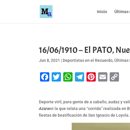
Inicio
Últimas 
16/06/1910 – El PATO, Nue
Jun 8, 2021
|
Deportistas en el Recuerdo
,
Últimas 
Facebook
Twitter
WhatsApp
Telegram
Pinteres
Emai
Co
Li
Deporte viril, para gente de a caballo, audaz y va
Azara
en la que relata una “corrida” realizada en
fiestas de beatificación de San Ignacio de Loyola.