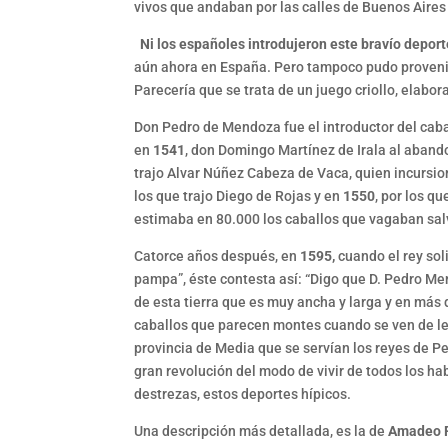
vivos que andaban por las calles de Buenos Aires y
Ni los españoles introdujeron este bravío deporte
aún ahora en España. Pero tampoco pudo provenir d
Parecería que se trata de un juego criollo, elab
Don Pedro de Mendoza fue el introductor del caba
en
1541
, don Domingo Martínez de Irala al abando
trajo Alvar Núñez Cabeza de Vaca, quien incursio
los que trajo Diego de Rojas y en
1550
, por los q
estimaba en 80.000 los caballos que vagaban sal
Catorce años después, en
1595,
cuando el rey sol
pampa”, éste contesta así: “Digo que D. Pedro Me
de esta tierra que es muy ancha y larga y en más 
caballos que parecen montes cuando se ven de le
provincia de Media que se servían los reyes de Pe
gran revolución del modo de vivir de todos los ha
destrezas, estos deportes hípicos.
Una descripción más detallada, es la de
Amadeo F