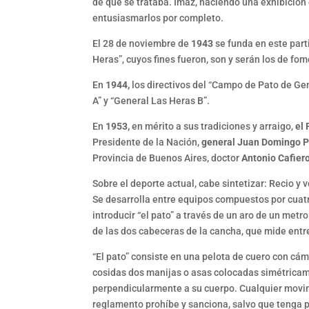
de qué se trataba. Imaz, haciendo una exhibición e
entusiasmarlos por completo.
El 28 de noviembre de
1943
se funda en este part
Heras”, cuyos fines fueron, son y serán los de fome
En
1944,
los directivos del “Campo de Pato de Gen
A” y “General Las Heras B”.
En
1953,
en mérito a sus tradiciones y arraigo,
el 
Presidente de la Nación,
general Juan Domingo 
Provincia de Buenos Aires, doctor
Antonio Cafiero
Sobre el deporte actual, cabe sintetizar: Recio y 
Se desarrolla entre equipos compuestos por cuat
introducir “el pato” a través de un aro de un met
de las dos cabeceras de la cancha, que mide entr
“El pato” consiste en una pelota de cuero con cá
cosidas dos manijas o asas colocadas simétricamen
perpendicularmente a su cuerpo. Cualquier movim
reglamento prohíbe y sanciona, salvo que tenga por