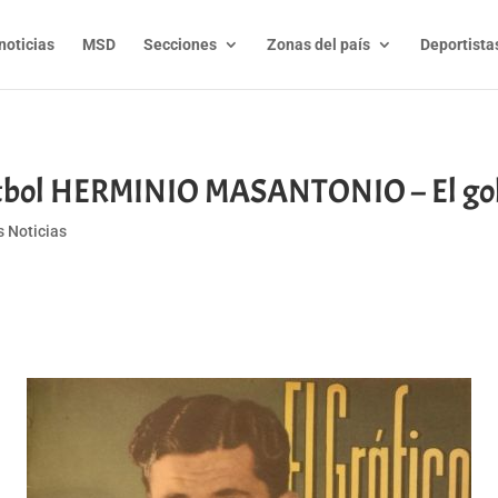
noticias
MSD
Secciones
Zonas del país
Deportista
 fútbol HERMINIO MASANTONIO – El go
s Noticias
t
l
py
nk