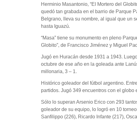
Herminio Masantonio, “El Mortero del Globito
quedó tan grabada en el barrio de Parque Pat
Belgrano, lleva su nombre, al igual que un 
hasta Iguazú.
“Masa” tiene su monumento en pleno Parque P
Globito”, de Francisco Jiménez y Miguel Pa
Jugó en Huracán desde 1931 a 1943. Luego p
octubre de ese año en la goleada ante Lanús
millonaria, 3 – 1.
Histórico goleador del fútbol argentino. En
partidos. Jugó 349 encuentros con el globo 
Sólo lo superan Arsenio Erico con 293 tanto
goleador de su equipo, lo logró en 10 torne
Sanfilippo (226), Ricardo Infante (217), Osc