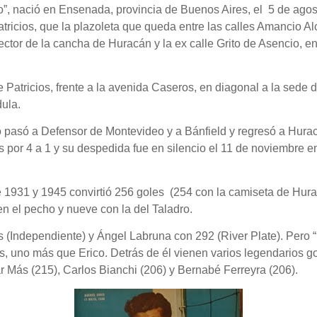
”, nació en Ensenada, provincia de Buenos Aires, el 5 de agosto
ricios, que la plazoleta que queda entre las calles Amancio Alco
sector de la cancha de Huracán y la ex calle Grito de Asencio, 
atricios, frente a la avenida Caseros, en diagonal a la sede d
dula.
asó a Defensor de Montevideo y a Bánfield y regresó a Huracán
 por 4 a 1 y su despedida fue en silencio el 11 de noviembre en
tre 1931 y 1945 convirtió 256 goles (254 con la camiseta de Hur
en el pecho y nueve con la del Taladro.
s (Independiente) y Ángel Labruna con 292 (River Plate). Pero 
os, uno más que Erico. Detrás de él vienen varios legendarios 
ar Más (215), Carlos Bianchi (206) y Bernabé Ferreyra (206).