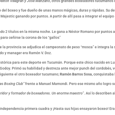
elitón Villagrán y José Manzano
, otros grandes boxeadores tucumanos 
 del boxeo y fue dueño de unas manos mágicas, duras y rápidas. Su deb
Majestic ganando por puntos. A partir de allí pasa a integrar el equipo
do 2 títulos en la misma noche. Le gana a Néstor Romano por puntos a
ara ceñirse la corona de los “gallos”
e la provincia se adjudica el campeonato de peso “mosca” e integra la s
do y manager era Ramón V. Doz.
istórica para este deporte en Tucumán. Porque este chico nacido en L
Godoy. Primó su habilidad y destreza ante mejor punch del cordobés, ve
siguiente el otro boxeador tucumano;
Ramón Barros Sosa,
conquistaba l
les Boxing Club”
frente a Manuel Mamondi. Pero ese mismo año logro su
bridor y formador de boxeadores. Un enorme maestro
”. Así lo describen 
a Independencia primera cuadra y ¡Hasta sus hijas ensayaron boxeo! Era