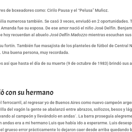
res de boxeadores como: Cirilo Pausa y el “Pelusa” Muñoz.
ilia numerosa también. Se casó 3 veces, enviudó en 2 oportunidades. T
 Amanda fue su esposa. De ese amor nació el niño José Delfín. Benjami
que hoy recuerdan al abuelo
José Delfín Madozzo
mientras escuchan sus 
 su fortín. También fue masajista de los planteles de fútbol de Central
os. Una buena persona, muy recordada.
es así que hasta el día de su muerte (9 de octubre de 1983) brindó sus
ió con su hermano
 ferrocarril, al regresar yo de Buenos Aires como nuevo campeón argent
la del vagón la gente se abalanzó entre abrazos, sollozos, besos y lá
ivando al campeón y llevándolo en andas´. La barra proseguía alegrem
en andas era a mi hermano Luis que había ido a esperarme. Luis desesp
 el grueso error prácticamente lo dejaron caer desde arriba quedando 