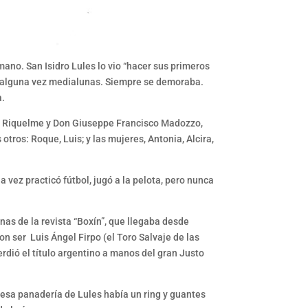
mano. San Isidro Lules lo vio “hacer sus primeros
 y alguna vez medialunas. Siempre se demoraba.
a.
a Riquelme y Don Giuseppe Francisco Madozzo,
tros: Roque, Luis; y las mujeres, Antonia, Alcira,
 vez practicó fútbol, jugó a la pelota, pero nunca
inas de la revista “Boxín”, que llegaba desde
n ser Luis Ángel Firpo (el Toro Salvaje de las
rdió el título argentino a manos del gran Justo
e esa panadería de Lules había un ring y guantes