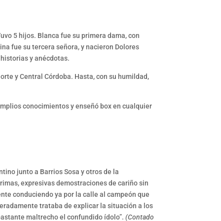
uvo 5 hijos. Blanca fue su primera dama, con
na fue su tercera señora, y nacieron Dolores
historias y anécdotas.
 Norte y Central Córdoba. Hasta, con su humildad,
 amplios conocimientos y enseñó box en cualquier
ino junto a Barrios Sosa y otros de la
grimas, expresivas demostraciones de cariño sin
ente conduciendo ya por la calle al campeón que
eradamente trataba de explicar la situación a los
bastante maltrecho el confundido ídolo”.
(
Contado