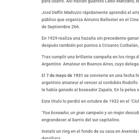
para usarlo. Allí hacían guantes
Celso Manzano, M
José Delfín Madozzo
rápidamente aprendió el arte
público que organiza Antonio Ballester en el Cine 
de Septiembre 266.
En 1929 realiza una hazaña sin precedente ganan
después también por puntos a Crisanto Corbalán, p
Tras cumplir una brillante campaña en los rings d
Argentino Amateur en Buenos Aires, cuyo delega
El
7 de mayo de 1931
se convierte en una fecha h
argentino amateur al vencer al cordobés Rodolfo 
le había ganado al boxeador Zapala. En la pelea 
Este título lo perdió en octubre de 1932 en el
“Cic
“
Fue boxeador, un gran campeón y un mejor descu
engrandecer al barrio del sur capitalino.
Instaló un ring en el fondo de su casa en Avenid
detallista.