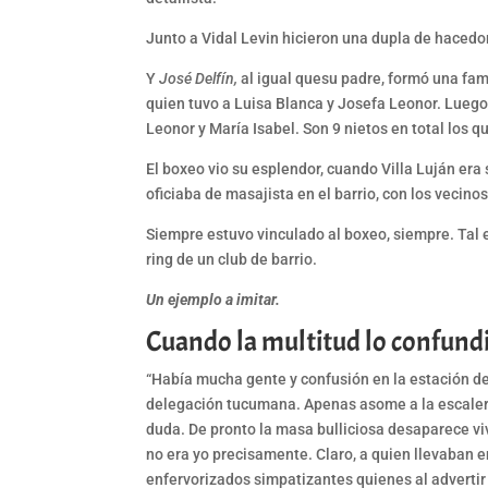
Junto a Vidal Levin hicieron una dupla de hacedo
Y
José Delfín,
al igual quesu padre, formó una fam
quien tuvo a Luisa Blanca y Josefa Leonor. Luego
Leonor y María Isabel. Son 9 nietos en total los 
El boxeo vio su esplendor, cuando Villa Luján era
oficiaba de masajista en el barrio, con los vecin
Siempre estuvo vinculado al boxeo, siempre. Tal 
ring de un club de barrio.
Un ejemplo a imitar.
Cuando la multitud lo confund
“Había mucha gente y confusión en la estación del
delegación tucumana. Apenas asome a la escaleril
duda. De pronto la masa bulliciosa desaparece v
no era yo precisamente. Claro, a quien llevaban 
enfervorizados simpatizantes quienes al advertir