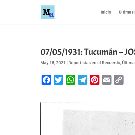
Inicio
Últimas 
07/05/1931: Tucumán – J
May 18, 2021
|
Deportistas en el Recuerdo
,
Última
Facebook
Twitter
WhatsApp
Telegram
Pinteres
Emai
Co
Li