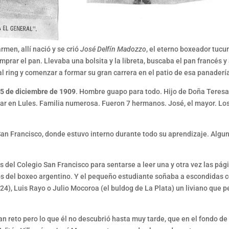
rmen, allí nació y se crió
José Delfín Madozzo
, el eterno boxeador tucu
rar el pan. Llevaba una bolsita y la libreta, buscaba el pan francés
l ring y comenzar a formar su gran carrera en el patio de esa panaderí
5 de diciembre de 1909
. Hombre guapo para todo. Hijo de Doña Teres
gar en Lules. Familia numerosa. Fueron 7 hermanos. José, el mayor. Los o
an Francisco, donde estuvo interno durante todo su aprendizaje. Alguna
s del Colegio San Francisco para sentarse a leer una y otra vez las pág
os del boxeo argentino. Y el pequeño estudiante soñaba a escondidas co
), Luis Rayo o Julio Mocoroa (el buldog de La Plata) un liviano que pe
ran reto pero lo que él no descubrió hasta muy tarde, que en el fondo d