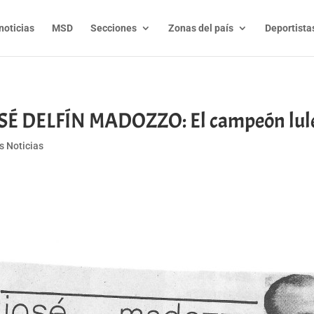
noticias
MSD
Secciones
Zonas del país
Deportista
OSÉ DELFÍN MADOZZO: El campeón lul
s Noticias
t
l
py
nk