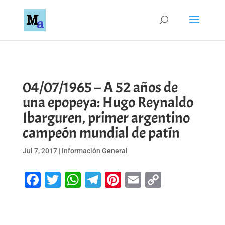
04/07/1965 – A 52 años de
una epopeya: Hugo Reynaldo
Ibarguren, primer argentino
campeón mundial de patín
Jul 7, 2017
|
Información General
Facebook
Twitter
WhatsApp
Telegram
Pinterest
Email
Copy
Link