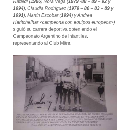
Rafaldi (
1966
) Nora Vega (
1979 -88 – 89 – 92 y
1994
), Claudia Rodríguez (
1979 – 80 – 83 – 89 y
1991
), Martín Escobar (
1994
) y Andrea
Haritchelhar <campeona con equipos europeos>)
siguió su carrera deportiva obteniendo el
Campeonato Argentino de Infantiles,
representando al Club Mitre.