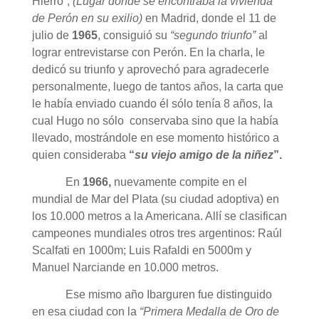
Hierro”,
(Lugar donde se encontraba la vivienda
de Perón en su exilio)
en Madrid, donde el 11 de
julio de
1965
, consiguió su
“segundo triunfo”
al
lograr entrevistarse con Perón. En la charla, le
dedicó su triunfo y aprovechó para agradecerle
personalmente, luego de tantos años, la carta que
le había enviado cuando él sólo tenía 8 años, la
cual Hugo no sólo conservaba sino que la había
llevado, mostrándole en ese momento histórico a
quien consideraba
“
su viejo amigo de la niñez
”.
En
1966,
nuevamente compite en el
mundial de Mar del Plata (su ciudad adoptiva) en
los 10.000 metros a la Americana. Allí se clasifican
campeones mundiales otros tres argentinos: Raúl
Scalfati en 1000m; Luis Rafaldi en 5000m y
Manuel Narciande en 10.000 metros.
Ese mismo año Ibarguren fue distinguido
en esa ciudad con la
“Primera Medalla de Oro de