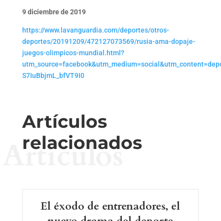
9 diciembre de 2019
https://www.lavanguardia.com/deportes/otros-
deportes/20191209/472127073569/rusia-ama-dopaje-
juegos-olimpicos-mundial.html?
utm_source=facebook&utm_medium=social&utm_content=dep
S7IuBbjmL_bfVT9I0
Artículos
relacionados
Artículos
El éxodo de entrenadores, el
nuevo drama del deporte