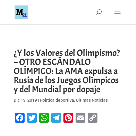
¿Y los Valores del Olimpismo?
– OTRO ESCÁNDALO
OLÍMPICO: La AMA expulsa a
Rusia de los Juegos Olímpicos
y del Mundial por dopaje
Dic 13, 2019
|
Política deportiva
,
Últimas Noticias
Facebook
Twitter
WhatsApp
Telegram
Pinterest
Email
Copy
Link