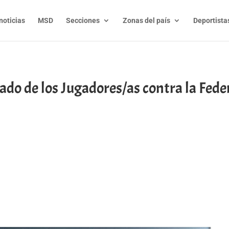
noticias
MSD
Secciones
Zonas del país
Deportista
o de los Jugadores/as contra la Fede
t
l
py
nk