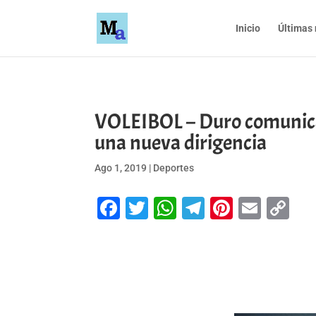
Inicio
Últimas 
VOLEIBOL – Duro comunicad
una nueva dirigencia
Ago 1, 2019
|
Deportes
Facebook
Twitter
WhatsApp
Telegram
Pinteres
Emai
Co
Li