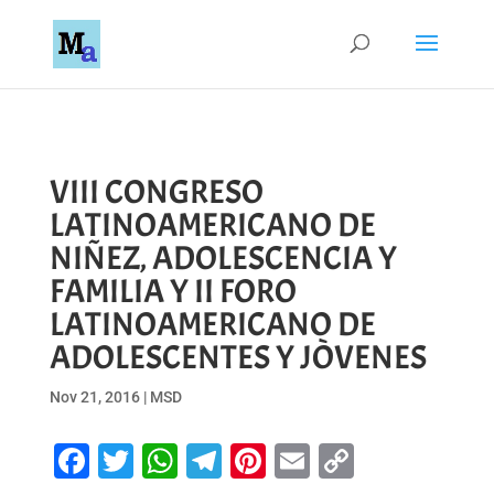
VIII CONGRESO
LATINOAMERICANO DE
NIÑEZ, ADOLESCENCIA Y
FAMILIA Y II FORO
LATINOAMERICANO DE
ADOLESCENTES Y JÒVENES
Nov 21, 2016
|
MSD
Facebook
Twitter
WhatsApp
Telegram
Pinterest
Email
Copy