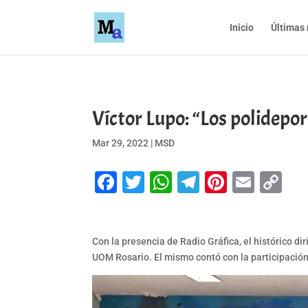
Inicio
Últimas 
Víctor Lupo: “Los polidepo
Mar 29, 2022
|
MSD
Facebook
Twitter
WhatsApp
Telegram
Pinteres
Emai
Co
Li
Con la presencia de Radio Gráfica, el histórico di
UOM Rosario. El mismo contó con la participación 