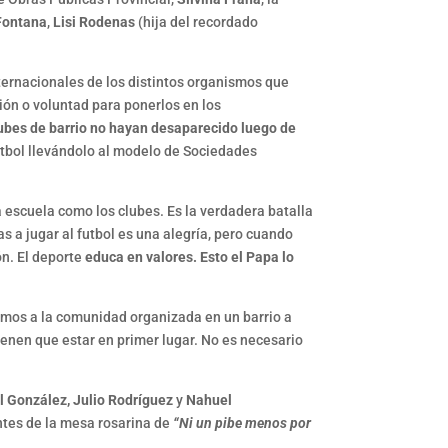
 Fontana
,
Lisi Rodenas
(hija del recordado
nternacionales de los distintos organismos que
ción o voluntad para ponerlos en los
lubes de barrio no hayan desaparecido luego de
fútbol llevándolo al modelo de Sociedades
 escuela como los clubes. Es la verdadera batalla
s a jugar al futbol es una alegría, pero cuando
ón. El deporte
educa en valores. Esto el Papa lo
mamos a la comunidad organizada en un barrio a
tienen que estar en primer lugar. No es necesario
el González,
Julio Rodríguez
y
Nahuel
ntes de la mesa rosarina de
“Ni un pibe menos por