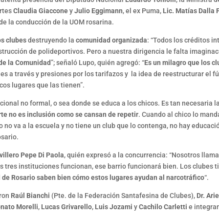
ortes
Claudia Giaccone
y
Julio Eggimann
, el ex Puma,
Lic. Matías Dalla
 de la conducción de la UOM rosarina.
os clubes
destruyendo la
comunidad organizada
: “Todos los créditos i
strucción de polideportivos. Pero a nuestra dirigencia le falta imagina
 de la Comunidad
”; señaló Lupo, quién agregó: “
Es un milagro que los c
es a través y presiones por los tarifazos y la idea de reestructurar el 
os lugares que las tienen”.
onal no formal, o sea donde se educa a los chicos. Es tan necesaria la
rte no es inclusión como se cansan de repetir
. Cuando al chico lo manda
ico no va a la escuela y no tiene un club que lo contenga, no hay educaci
osario.
villero Pepe Di Paola
, quién expresó a la concurrencia: “Nosotros lla
tas tres instituciones funcionan, ese barrio funcionará bien. Los clubes 
d de Rosario saben bien cómo estos lugares ayudan al narcotráfico
“.
eron
Raúl Bianchi
(Pte. de la Federación Santafesina de Clubes),
Dr. Ari
nato Morelli
,
Lucas Grivarello
,
Luis Jozami
y
Cachilo Carletti
e integra