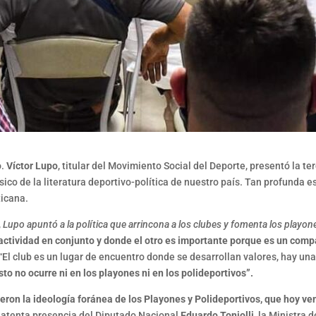
o
.
Víctor Lupo
, titular del Movimiento Social del Deporte, presentó la t
ásico de la literatura deportivo-política de nuestro país. Tan profunda e
ticana.
,
Lupo apuntó a la política que arrincona a los clubes y fomenta los playon
actividad en conjunto y donde el otro es importante porque es un compa
“El club es un lugar de encuentro donde se desarrollan valores, hay una
sto no ocurre ni en los playones ni en los polideportivos”.
jeron la ideología foránea de los Playones y Polideportivos, que hoy v
a atenta presencia del Diputado Nacional
Eduardo Toniolli
, la Ministra 