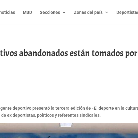
noticias
MSD
Secciones
Zonas del país
Deportista
rtivos abandonados están tomados por 
t
l
py
nk
rigente deportivo presentó la tercera edición de «El deporte en la cultu
de ex deportistas, políticos y referentes sindicales.