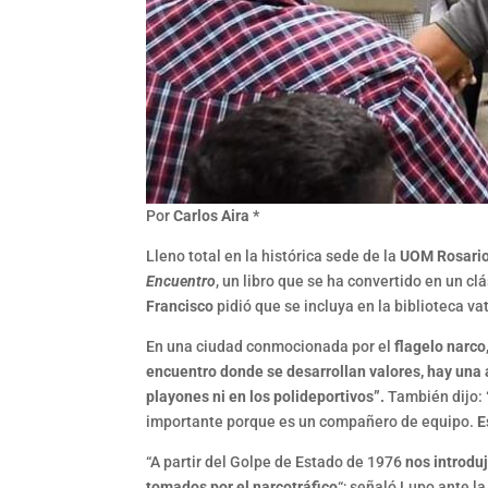
Por
Carlos Aira *
Lleno total en la histórica sede de la
UOM Rosari
Encuentro
, un libro que se ha convertido en un cl
Francisco
pidió que se incluya en la biblioteca va
En una ciudad conmocionada por el
flagelo narco
encuentro donde se desarrollan valores, hay una 
playones ni en los polideportivos”.
También dijo: 
importante porque es un compañero de equipo.
E
“A partir del Golpe de Estado de 1976
nos introdu
tomados por el narcotráfico
“; señaló Lupo ante l