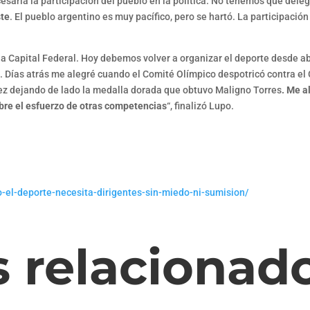
esaria la participación del pueblo en la política. No tenemos que deleg
ste
. El pueblo argentino es muy pacífico, pero se hartó. La participación
a Capital Federal. Hoy debemos volver a organizar el deporte desde a
a
. Días atrás me alegré cuando el Comité Olímpico despotricó contra el 
ez dejando de lado la medalla dorada que obtuvo Maligno Torres
. Me a
bre el esfuerzo de otras competencias
“, finalizó Lupo.
po-el-deporte-necesita-dirigentes-sin-miedo-ni-sumision/
s relacionad