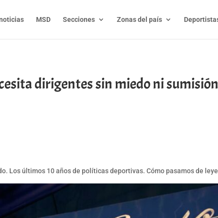
noticias
MSD
Secciones
Zonas del país
Deportista
cesita dirigentes sin miedo ni sumisió
t
l
py
nk
ndo. Los últimos 10 años de políticas deportivas. Cómo pasamos de leyes