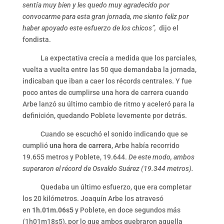
sentía muy bien y les quedo muy agradecido por
convocarme para esta gran jornada, me siento feliz por
haber apoyado este esfuerzo de los chicos”,
dijo el
fondista.
La expectativa crecía a medida que los parciales,
vuelta a vuelta entre las 50 que demandaba la jornada,
indicaban que iban a caer los récords centrales. Y fue
poco antes de cumplirse una hora de carrera cuando
Arbe lanzó su último cambio de ritmo y aceleró para la
definición, quedando Poblete levemente por detrás.
Cuando se escuchó el sonido indicando que se
cumplió
una hora de carrera
, Arbe había recorrido
19.655 metros y Poblete, 19.644.
De este modo, ambos
superaron el récord de Osvaldo Suárez (19.344 metros).
Quedaba un último esfuerzo, que era completar
los 20 kilómetros. Joaquín Arbe los atravesó
en
1h.01m.06s5
y Poblete, en doce segundos más
(1h01m18s5), por lo que ambos quebraron aquella