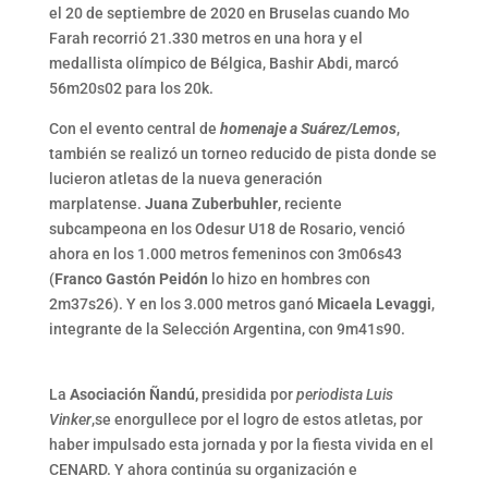
el 20 de septiembre de 2020 en Bruselas cuando Mo
Farah recorrió 21.330 metros en una hora y el
medallista olímpico de Bélgica, Bashir Abdi, marcó
56m20s02 para los 20k.
Con el evento central de
homenaje a Suárez/Lemos
,
también se realizó un torneo reducido de pista donde se
lucieron atletas de la nueva generación
marplatense.
Juana Zuberbuhler
, reciente
subcampeona en los Odesur U18 de Rosario, venció
ahora en los 1.000 metros femeninos con 3m06s43
(
Franco Gastón Peidón
lo hizo en hombres con
2m37s26). Y en los 3.000 metros ganó
Micaela Levaggi
,
integrante de la Selección Argentina, con 9m41s90.
La
Asociación Ñandú,
presidida por
periodista Luis
Vinker
,se enorgullece por el logro de estos atletas, por
haber impulsado esta jornada y por la fiesta vivida en el
CENARD. Y ahora continúa su organización e