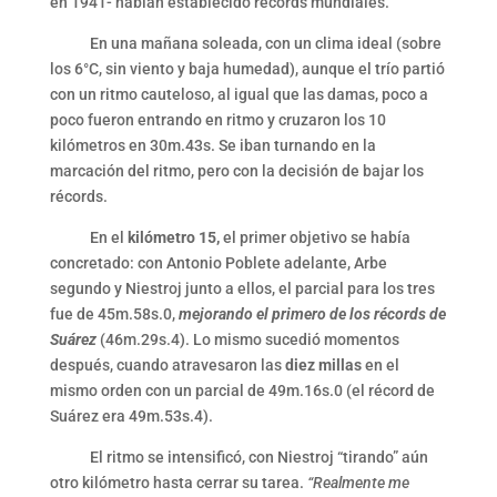
en 1941- habían establecido récords mundiales.
En una mañana soleada, con un clima ideal (sobre
los 6°C, sin viento y baja humedad), aunque el trío partió
con un ritmo cauteloso, al igual que las damas, poco a
poco fueron entrando en ritmo y cruzaron los 10
kilómetros en 30m.43s. Se iban turnando en la
marcación del ritmo, pero con la decisión de bajar los
récords.
En el
kilómetro 15,
el primer objetivo se había
concretado: con Antonio Poblete adelante, Arbe
segundo y Niestroj junto a ellos, el parcial para los tres
fue de 45m.58s.0,
mejorando el primero de los récords de
Suárez
(46m.29s.4). Lo mismo sucedió momentos
después, cuando atravesaron las
diez millas
en el
mismo orden con un parcial de 49m.16s.0 (el récord de
Suárez era 49m.53s.4).
El ritmo se intensificó, con Niestroj “tirando” aún
otro kilómetro hasta cerrar su tarea.
“Realmente me