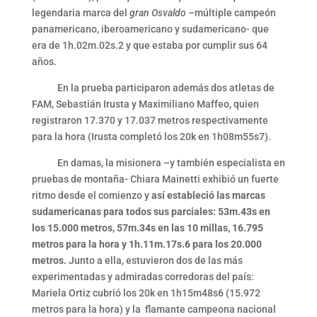
legendaria marca del
gran Osvaldo
–múltiple campeón
panamericano, iberoamericano y sudamericano- que
era de 1h.02m.02s.2 y que estaba por cumplir sus 64
años.
En la prueba participaron además dos atletas de
FAM, Sebastián Irusta y Maximiliano Maffeo, quien
registraron 17.370 y 17.037 metros respectivamente
para la hora (Irusta completó los 20k en 1h08m55s7).
En damas, la misionera –y también especialista en
pruebas de montaña- Chiara Mainetti exhibió un fuerte
ritmo desde el comienzo y
así estableció las marcas
sudamericanas para todos sus parciales: 53m.43s en
los 15.000 metros, 57m.34s en las 10 millas, 16.795
metros para la hora y 1h.11m.17s.6 para los 20.000
metros.
Junto a ella, estuvieron dos de las más
experimentadas y admiradas corredoras del país:
Mariela Ortiz cubrió los 20k en 1h15m48s6 (15.972
metros para la hora) y la flamante campeona nacional