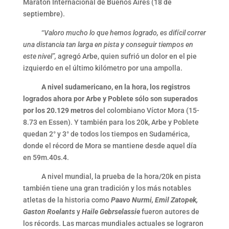
Maratón Internacional de Buenos Aires (18 de
septiembre).
“
Valoro mucho lo que hemos logrado, es difícil correr
una distancia tan larga en pista y conseguir tiempos en
este nivel”,
agregó Arbe, quien sufrió un dolor en el pie
izquierdo en el último kilómetro por una ampolla.
A nivel sudamericano, en la hora, los registros
logrados ahora por Arbe y Poblete sólo son superados
por los 20.129 metros
del colombiano Víctor Mora (15-
8.73 en Essen). Y también para los 20k, Arbe y Poblete
quedan 2° y 3° de todos los tiempos en Sudamérica,
donde el récord de Mora se mantiene desde aquel día
en 59m.40s.4.
A nivel mundial, la prueba de la hora/20k en pista
también tiene una gran tradición y los más notables
atletas de la historia como
Paavo Nurmi, Emil Zatopek,
Gaston Roelants
y
Haile Gebrselassie
fueron autores de
los récords. Las marcas mundiales actuales se lograron