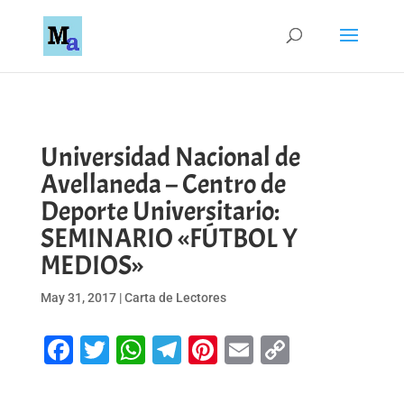
Universidad Nacional de
Avellaneda – Centro de
Deporte Universitario:
SEMINARIO «FÚTBOL Y
MEDIOS»
May 31, 2017
|
Carta de Lectores
Facebook
Twitter
WhatsApp
Telegram
Pinterest
Email
Copy
Link