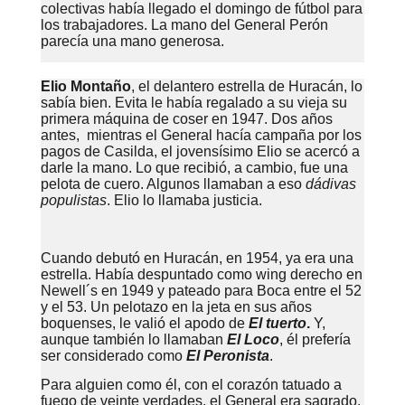
colectivas había llegado el domingo de fútbol para
los trabajadores. La mano del General Perón
parecía una mano generosa.
Elio Montaño
, el delantero estrella de Huracán, lo
sabía bien. Evita le había regalado a su vieja su
primera máquina de coser en 1947. Dos años
antes, mientras el General hacía campaña por los
pagos de Casilda, el jovensísimo Elio se acercó a
darle la mano. Lo que recibió, a cambio, fue una
pelota de cuero. Algunos llamaban a eso
dádivas
populistas
. Elio lo llamaba justicia.
Cuando debutó en Huracán, en 1954, ya era una
estrella. Había despuntado como wing derecho en
Newell´s en 1949 y pateado para Boca entre el 52
y el 53. Un pelotazo en la jeta en sus años
boquenses, le valió el apodo de
El tuerto
.
Y,
aunque también lo llamaban
El Loco
, él prefería
ser considerado como
El Peronista
.
Para alguien como él, con el corazón tatuado a
fuego de veinte verdades, el General era sagrado.