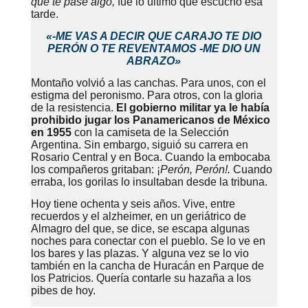
que te pase algo,
fue lo último que escuchó esa
tarde.
«-ME VAS A DECIR QUE CARAJO TE DIO
PERÓN O TE REVENTAMOS -ME DIO UN
ABRAZO»
Montaño volvió a las canchas. Para unos, con el
estigma del peronismo. Para otros, con la gloria
de la resistencia.
El gobierno militar ya le había
prohibido jugar los Panamericanos de México
en 1955
con la camiseta de la Selección
Argentina. Sin embargo, siguió su carrera en
Rosario Central y en Boca. Cuando la embocaba
los compañeros gritaban: ¡
Perón, Perón!.
Cuando
erraba, los gorilas lo insultaban desde la tribuna.
Hoy tiene ochenta y seis años. Vive, entre
recuerdos y el alzheimer, en un geriátrico de
Almagro del que, se dice, se escapa algunas
noches para conectar con el pueblo. Se lo ve en
los bares y las plazas. Y alguna vez se lo vio
también en la cancha de Huracán en Parque de
los Patricios. Quería contarle su hazaña a los
pibes de hoy.