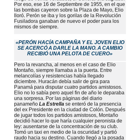
Por eso, ese 16 de Septiembre de 1955, en el que
las bombas cayeron sobre la Plaza de Mayo, Elio
lloró. Perón se iba y los gorilas de la Revolución
Fusiladora ganaban de nuevo el poder para los
mismos de siempre.
«PERÓN HACÍA CAMPAÑA Y EL JOVEN ELIO
SE ACERCÓ A DARLE LA MANO. A CAMBIO
RECIBIÓ UNA PELOTA DE CUERO»
Pero la revancha, al menos en el caso de Elio
Montaño, siempre llamaba a la puerta. Entre
melancolías y resistencias había llegado
diciembre. Huracán debía salir de gira para
Panamá para disputar cuatro partidos amistosos.
Elio no lo sabía pero aquel fin de año le deparaba
una sorpresa. Por las páginas del diario
panameño
La Estrella
se enteró de la presencia
del ex Presidente en la ciudad de Colón. Después
de jugar todos los partidos amistosos, Montaño
decidió hacer lo que haría cualquier peronista de
ley: ausentarse de la concentración de su club.
Tomó un taxi en medio de la oscuridad y partió
raudo hacia su destino. Cuando llegó a la posada