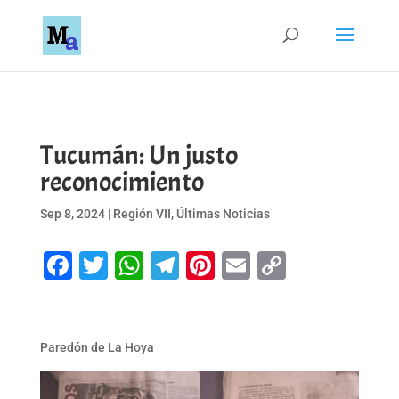
Tucumán: Un justo
reconocimiento
Sep 8, 2024
|
Región VII
,
Últimas Noticias
Facebook
Twitter
WhatsApp
Telegram
Pinterest
Email
Copy
Link
Paredón de La Hoya