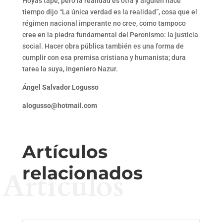
Hoyas tape, pero la realidad es otra y alguien hace
tiempo dijo “La única verdad es la realidad”, cosa que el
régimen nacional imperante no cree, como tampoco
cree en la piedra fundamental del Peronismo: la justicia
social. Hacer obra pública también es una forma de
cumplir con esa premisa cristiana y humanista; dura
tarea la suya, ingeniero Nazur.
Ángel Salvador Logusso
alogusso@hotmail.com
Artículos
relacionados
Artículos