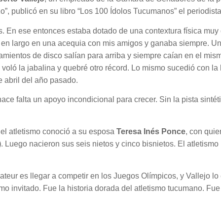
o”, publicó en su libro “Los 100 Ídolos Tucumanos” el periodist
os. En ese entonces estaba dotado de una contextura física mu
o en largo en una acequia con mis amigos y ganaba siempre. Un 
amientos de disco salían para arriba y siempre caían en el mism
voló la jabalina y quebré otro récord. Lo mismo sucedió con la b
e abril del año pasado.
ce falta un apoyo incondicional para crecer. Sin la pista sintét
el atletismo conoció a su esposa
Teresa Inés Ponce
, con quie
)
. Luego nacieron sus seis nietos y cinco bisnietos. El atletismo 
teur es llegar a competir en los Juegos Olímpicos, y Vallejo lo
como invitado. Fue la historia dorada del atletismo tucumano. Fu