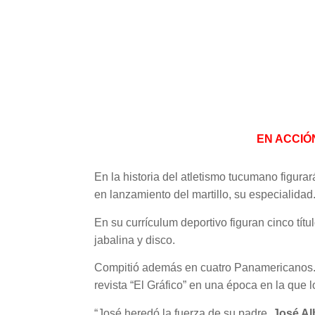
EN ACCIÓN. 
En la historia del atletismo tucumano figur
en lanzamiento del martillo, su especialidad
En su currículum deportivo figuran cinco tí
jabalina y disco.
Compitió además en cuatro Panamericanos. F
revista “El Gráfico” en una época en la que l
“José heredó la fuerza de su padre,
José Al