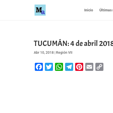
Inicio
Últimas 
TUCUMÁN: 4 de abril 2018 –
Abr 10, 2018
|
Región VII
Facebook
Twitter
WhatsApp
Telegram
Pinteres
Emai
Co
Li