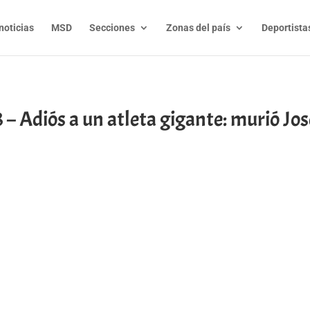
noticias
MSD
Secciones
Zonas del país
Deportista
 Adiós a un atleta gigante: murió Jos
t
l
py
nk