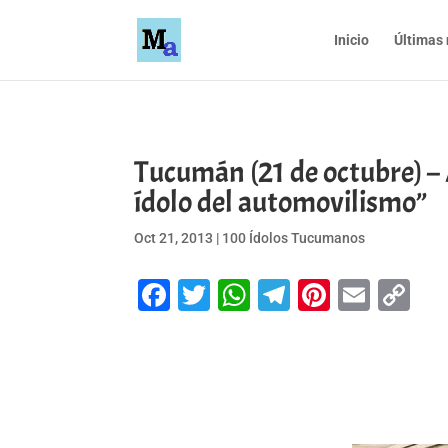
Inicio
Últimas 
Tucumán (21 de octubre)
ídolo del automovilismo”
Oct 21, 2013
|
100 Ídolos Tucumanos
Facebook
Twitter
WhatsApp
Telegram
Pinteres
Emai
Co
Li