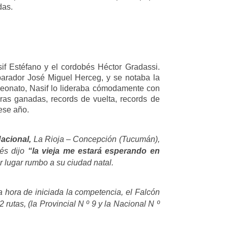
das.
sif Estéfano y el cordobés Héctor Gradassi.
parador José Miguel Herceg, y se notaba la
mpeonato, Nasif lo lideraba cómodamente con
ras ganadas, records de vuelta, records de
 ese año.
acional,
La Rioja – Concepción (Tucumán),
ués dijo
“la vieja me estará esperando en
er lugar rumbo a su ciudad natal.
a hora de iniciada la competencia, el Falcón
rutas, (la Provincial N º 9 y la Nacional N º