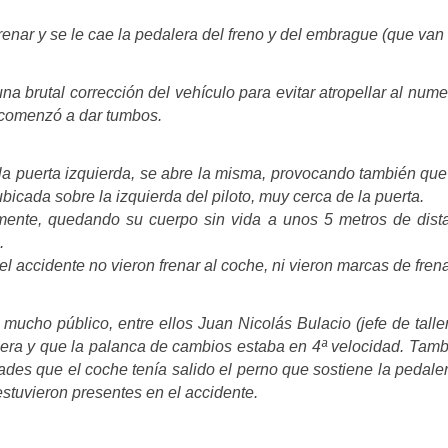
 frenar y se le cae la pedalera del freno y del embrague (que va
a una brutal corrección del vehículo para evitar atropellar al n
 comenzó a dar tumbos.
la puerta izquierda, se abre la misma, provocando también que
bicada sobre la izquierda del piloto, muy cerca de la puerta.
ente, quedando su cuerpo sin vida a unos 5 metros de dista
.
l accidente no vieron frenar al coche, ni vieron marcas de frena
mucho público, entre ellos Juan Nicolás Bulacio (jefe de taller
alera y que la palanca de cambios estaba en 4ª velocidad. Tam
ades que el coche tenía salido el perno que sostiene la pedale
tuvieron presentes en el accidente.