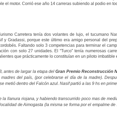
ole el motor. Corrió ese año 14 carreras subiendo al podio en to
Turismo Carretera tenía dos volantes de lujo, el tucumano Na
sif y Gradassi, porque este último era amigo personal del pre
l cordobés. Faltando solo 3 competencias para terminar el ca
ación con solo 27 unidades. El “Turco” tenía numerosas carre
ientes que prácticamente lo constituían en un piloto imbatible
, antes de largar la etapa del
Gran Premio Reconstrucción N
s madres del país, (por celebrarse el día de la madre). Desp
se metió dentro del Falcón azul. Nasif partió a las 9 hs en prim
e la llanura riojana, y habiendo transcurrido poco mas de medi
localidad de Aimogasta (la misma se forma por el empalme de 2 