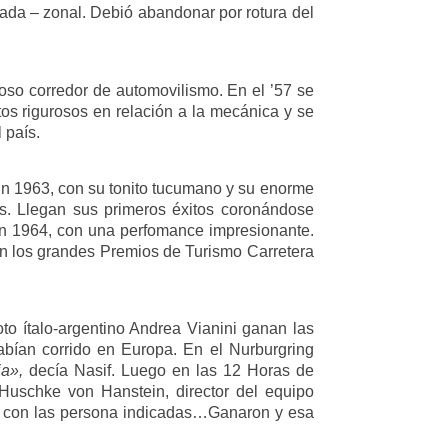
ada – zonal. Debió abandonar por rotura del
oso corredor de automovilismo. En el ’57 se
tos rigurosos en relación a la mecánica y se
 país.
En 1963, con su tonito tucumano y su enorme
os. Llegan sus primeros éxitos coronándose
n 1964, con una perfomance impresionante.
 en los grandes Premios de Turismo Carretera
o ítalo-argentino Andrea Vianini ganan las
abían corrido en Europa. En el Nurburgring
a»,
decía Nasif. Luego en las 12 Horas de
Huschke von Hanstein, director del equipo
Dió con las persona indicadas…Ganaron y esa