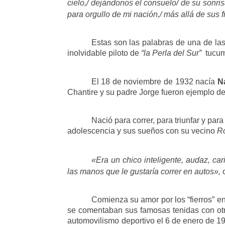
cielo,/ dejándonos el consuelo/ de su sonrisa
para orgullo de mi nación,/ más allá de sus 
Estas son las palabras de una de la
inolvidable piloto de
“la Perla del Sur”
tucu
El 18 de noviembre de 1932 nacía
Na
Chantire y su padre Jorge fueron ejemplo de
Nació para correr, para triunfar y par
adolescencia y sus sueños con su vecino
R
«Era un chico inteligente, audaz, c
las manos que le gustaría correr en autos»,
Comienza su amor por los “fierros” e
se comentaban sus famosas tenidas con otro
automovilismo deportivo el 6 de enero de 19