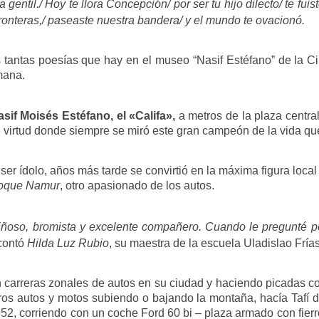
 gentil./ Hoy te llora Concepción/ por ser tu hijo dilecto/ te fu
fronteras,/ paseaste nuestra bandera/ y el mundo te ovacionó.
s tantas poesías que hay en el museo “Nasif Estéfano” de la
mana.
sif Moisés Estéfano, el «Califa»,
a metros de la plaza central
 virtud donde siempre se miró este gran campeón de la vida que 
a ser ídolo, años más tarde se convirtió en la máxima figura loc
oque Namur
, otro apasionado de los autos.
ariñoso, bromista y excelente compañero. Cuando le pregunté 
contó
Hilda Luz Rubio
, su maestra de la escuela Uladislao Fría
n carreras zonales de autos en su ciudad y haciendo picadas co
s autos y motos subiendo o bajando la montaña, hacía Tafí del
52, corriendo con un coche Ford 60 bi – plaza armado con fierr