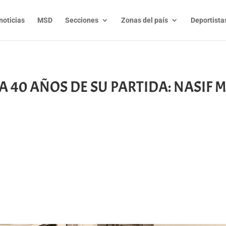
noticias
MSD
Secciones
Zonas del país
Deportista
 – A 40 AÑOS DE SU PARTIDA: NASIF 
t
l
py
nk