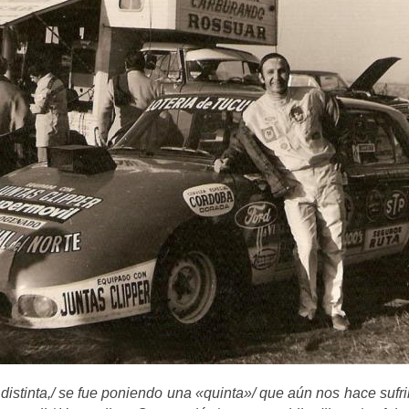
a distinta,/ se fue poniendo una «quinta»/ que aún nos hace sufr