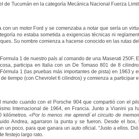
el de Tucumán en la categoría Mecánica Nacional Fuerza Limit
 con un motor Ford y se comenzaba a notar que sería un virtu
categoría no estaba sometida a exigencias técnicas ni reglamen
arques. Su nombre comienza a hacerse conocido en las rutas del
 Formula 1 de nuestro país al comando de una Maserati 250F. 
cosa, participa en Italia con un De Tomaso 801 de 8 cilindr
órmula 1 (las pruebas más importantes de pista) en 1963 y e
d de tiempo (con Chevrolet 6 cilindros) y comienza a participar
 mundo cuando con el Porsche 904 que compartió con el pilot
mo Internacional de 1964, en Francia. Junto a Vianini ya h
0 kilómetros.
«Por lo menos me aprendí el circuito de memori
do Andrea, agarraron la punta y se fueron. Desde el box, 
n un poco, para que ganara un auto oficial. “Justo a ellos. 
e festejo largo rato.