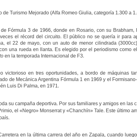
de Turismo Mejorado (Alfa Romeo Giulia, categoría 1.300 a 1.
l de Fórmula 3 de 1966, donde en Rosario, con su Brabham, l
 veces el récord del circuito. El público no se quería ir para 
a, el 22 de mayo, con un auto de menor cilindrada (3000cc)
 con una rueda en llanta. Es elegido por el periodismo como el
to
en la temporada Internacional de F3.
o victorioso en tres oportunidades, a bordo de máquinas t
ado de Mecánica Argentina Fórmula 1 en 1969 y el Formisano-F
bén Luis Di Palma, en 1971.
da su campaña deportiva. Por sus familiares y amigos en las ca
rimio, el «Negro» Monserrat y «Chanchín» Tale. Este último am
país.
 Carretera en la última carrera del año en Zapala, cuando lue