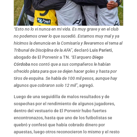
“Esto no lo vi nunca en mi vida. Es muy grave y en el club
no podemos creer lo que sucedió. Estamos muy mal y ya
hicimos la denuncia en la Comisaría y llevaremos el tema al
Tribunal de Disciplina de la AFA”
, declaró
Luis Parieti
,
abogado de El Porvenir a TN.
“El arquero
Diego
Córdoba
nos contó que a sus compañeros le habían
ofrecido plata para que se dejen hacer goles y hasta por
tiros de esquina. Se habla de 100 mil pesos, aunque hay
algunos que cobraron solo 12 mil”
, agregó.
Luego de una seguidilla de malos resultados y de
sospechas por el rendimiento de algunos jugadores,
dentro del vestuario de El Porvenir hubo fuertes
encontronazos, hasta que uno de los futbolistas se
quebró y confesó que había cobrado dinero por
apuestas, luego otros reconocieron lo mismo y el resto