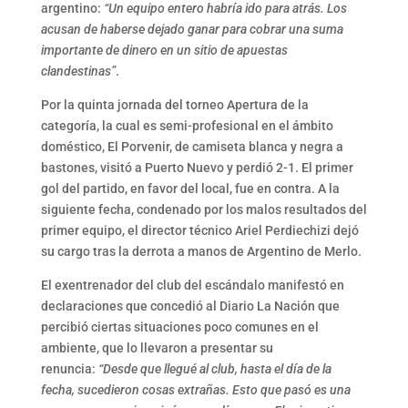
argentino:
“Un equipo entero habría ido para atrás. Los
acusan de haberse dejado ganar para cobrar una suma
importante de dinero en un sitio de apuestas
clandestinas”
.
Por la quinta jornada del torneo Apertura de la
categoría, la cual es semi-profesional en el ámbito
doméstico, El Porvenir, de camiseta blanca y negra a
bastones, visitó a Puerto Nuevo y perdió 2-1. El primer
gol del partido, en favor del local, fue en contra. A la
siguiente fecha, condenado por los malos resultados del
primer equipo, el director técnico Ariel Perdiechizi dejó
su cargo tras la derrota a manos de Argentino de Merlo.
El exentrenador del club del escándalo manifestó en
declaraciones que concedió al Diario La Nación que
percibió ciertas situaciones poco comunes en el
ambiente, que lo llevaron a presentar su
renuncia:
“Desde que llegué al club, hasta el día de la
fecha, sucedieron cosas extrañas. Esto que pasó es una