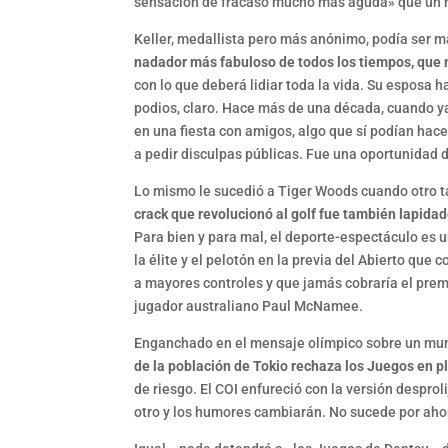
sensación de fracaso mucho más aguda» que un r
Keller, medallista pero más anónimo, podía ser má
nadador más fabuloso de todos los tiempos, que
con lo que deberá lidiar toda la vida. Su esposa 
podios, claro. Hace más de una década, cuando y
en una fiesta con amigos, algo que sí podían hace
a pedir disculpas públicas. Fue una oportunidad 
Lo mismo le sucedió a Tiger Woods cuando otro t
crack que revolucionó al golf fue también lapida
Para bien y para mal, el deporte-espectáculo es u
la élite y el pelotón en la previa del Abierto qu
a mayores controles y que jamás cobraría el premi
jugador australiano Paul McNamee.
Enganchado en el mensaje olímpico sobre un mu
de la población de Tokio rechaza los Juegos en
de riesgo. El COI enfureció con la versión despro
otro y los humores cambiarán. No sucede por aho