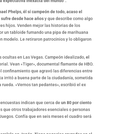
na expectativa inexacta del mundo”.
ael Phelps, él sí campeón de todo, acaso el
e sufre desde hace años
y que describe como algo
es hijos. Venden mejor las historias de los
por un tabloide fumando una pipa de marihuana
n modelo. Le retiraron patrocinios y lo obligaron
es ocultas en Las Vegas. Campeón idealizado,
el
erial. Vean «Tiger», documental flamante de HBO.
el confinamiento que agravó las diferencias entre
a irritó a buena parte de la ciudadanía, sometida
 rueda. «Vernos tan pedantes», escribió el ex
 encuestas indican que cerca de
un 80 por ciento
es que otros trabajadores esenciales o personas
 Juegos. Confía que en seis meses el cuadro será