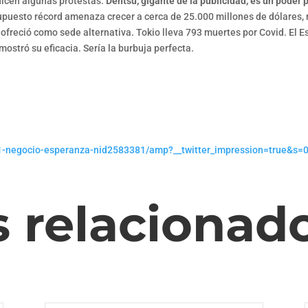
dicen algunas protestas.
Dentsu, gigante de la publicidad, es un poder
upuesto récord amenaza crecer a cerca de 25.000 millones de dólares, m
e ofreció como sede alternativa. Tokio lleva 793 muertes por Covid. El 
mostró su eficacia. Sería la burbuja perfecta.
21-negocio-esperanza-nid2583381/amp?__twitter_impression=true&s=
s relacionad