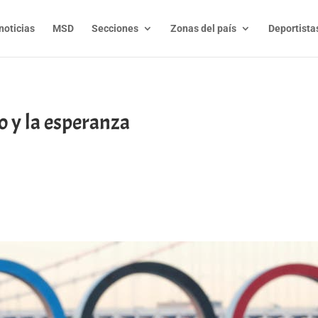
noticias
MSD
Secciones
Zonas del país
Deportista
o y la esperanza
t
l
py
nk