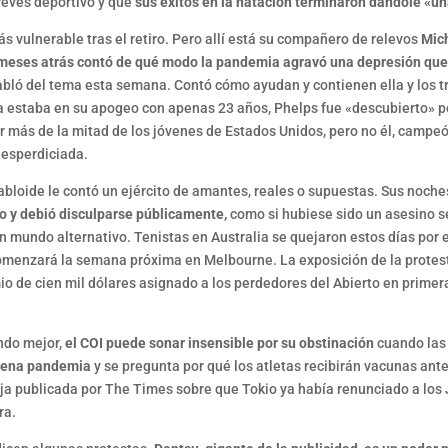
evés deportivo y que
sus éxitos en la natación terminaron dándole «u
s vulnerable tras el retiro. Pero allí está su compañero de relevos
Mich
 meses atrás contó de qué modo la pandemia agravó una depresión qu
habló del tema esta semana. Contó cómo ayudan y contienen ella y los tr
a estaba en su apogeo con apenas 23 años, Phelps fue «descubierto» 
r más de la mitad de los jóvenes de Estados Unidos, pero no él, campeó
desperdiciada.
abloide le contó un ejército de amantes, reales o supuestas. Sus noch
do y debió disculparse públicamente,
como si hubiese sido un asesino s
n mundo alternativo. Tenistas en Australia se quejaron estos días por 
e comenzará la semana próxima en Melbourne. La exposición de la protest
o de cien mil dólares asignado a los perdedores del Abierto en primera
ndo mejor,
el COI puede sonar insensible por su obstinación
cuando las
 plena pandemia
y se pregunta por qué los atletas recibirán vacunas ant
lija publicada por The Times sobre que Tokio ya había renunciado a los
ra.