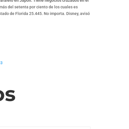
 paralelo en Japón. Tiene negocios cruzados en el
ás del setenta por ciento de los cuales es
Estado de Florida 25.445. No importa. Disney, avisó
03
os