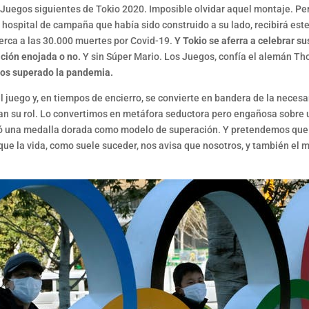
 Juegos siguientes de Tokio 2020. Imposible olvidar aquel montaje. Pe
l hospital de campaña que había sido construido a su lado, recibirá este
cerca a las 30.000 muertes por Covid-19.
Y Tokio se aferra a celebrar su
ación enojada o no.
Y sin Súper Mario. Los Juegos, confía el alemán T
os superado la pandemia.
l juego y, en tiempos de encierro, se convierte en bandera de la necesari
eran su rol. Lo convertimos en metáfora seductora pero engañosa sobr
anó una medalla dorada como modelo de superación. Y pretendemos que 
ue la vida, como suele suceder, nos avisa que nosotros, y también el 