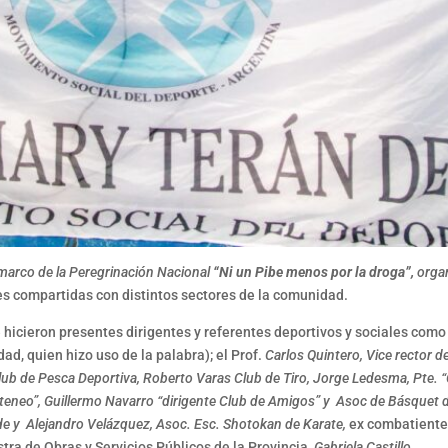
 marco de la Peregrinación Nacional
“Ni un Pibe menos por la droga”,
organ
des compartidas con distintos sectores de la comunidad.
e hicieron presentes dirigentes y referentes deportivos y sociales como
ad, quien hizo uso de la palabra); el
Prof.
Carlos Quintero,
Vice rector d
Club de Pesca Deportiva, Roberto Varas Club de Tiro, Jorge Ledesma, Pte. “C
 Ateneo”, Guillermo Navarro “dirigente Club de Amigos” y Asoc de Básquet d
nde y Alejandro Velázquez, Asoc. Esc. Shotokan de Karate,
ex combatientes
tra de Obras y Servicios Públicos de la Provincia,
Gabriela Castillo.