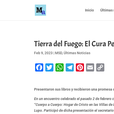
Inicio
Últimas 
Tierra del Fuego: El Cura P
Feb 9, 2023
|
MSD
,
Últimas Noticias
Facebook
Twitter
WhatsApp
Telegram
Pinteres
Emai
Co
Li
Presentaron sus libros y recibieron una promesa 
En un encuentro celebrado el pasado 2 de febrero co
“Cuerpo a Cuerpo: Hogar de Cristo en las Villas de B
Lupo. Participó de dicha presentación el secretari