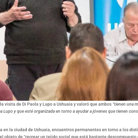
 la visita de Di Paola y Lupo a Ushuaia y valoró que ambos
“tienen una 
tea Lupo y que esté organizada en torno a ayudar a jóvenes que tienen c
ca en la ciudad de Ushuaia, encuentros permanentes en torno a los disti
con el objeto de “recrear un tejido social que está bastante descompue