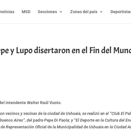
noticias
MSD
Secciones
Zonas del país
Deportista
epe y Lupo disertaron en el Fin del Mun
t
l
py
nk
del intendente Walter Raúl Vuoto.
n vecinos y vecinas de la ciudad de Ushuaia, se realizó en el “Club El P
uenos Aires”, del padre Pepe Di Paola; y “El Deporte en la Cultura del Enc
o de Representación Oficial de la Municipalidad de Ushuaia en la Ciudad