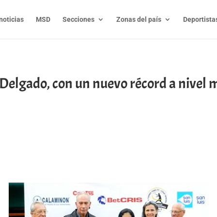
noticias
MSD
Secciones
Zonas del país
Deportista
 Delgado, con un nuevo récord a nivel 
t
l
py
nk