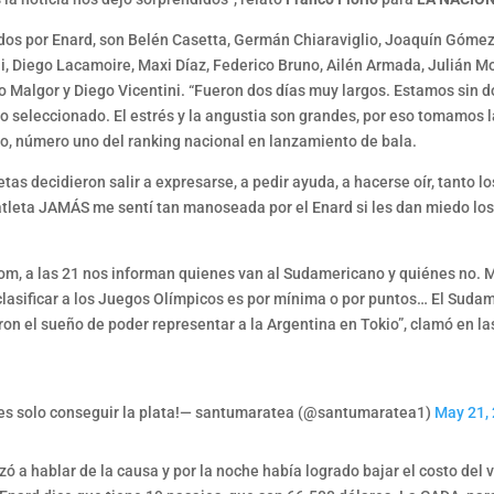
dos por Enard, son Belén Casetta, Germán Chiaraviglio, Joaquín Gómez,
i, Diego Lacamoire, Maxi Díaz, Federico Bruno, Ailén Armada, Julián Mo
o Malgor y Diego Vicentini. “Fueron dos días muy largos. Estamos sin d
o seleccionado. El estrés y la angustia son grandes, por eso tomamos l
lo, número uno del ranking nacional en lanzamiento de bala.
letas decidieron salir a expresarse, a pedir ayuda, a hacerse oír, tant
e atleta JAMÁS me sentí tan manoseada por el Enard si les dan miedo l
om, a las 21 nos informan quienes van al Sudamericano y quiénes no. 
a clasificar a los Juegos Olímpicos es por mínima o por puntos… El Sud
ron el sueño de poder representar a la Argentina en Tokio”, clamó en l
 es solo conseguir la plata!— santumaratea (@santumaratea1)
May 21,
a hablar de la causa y por la noche había logrado bajar el costo del vu