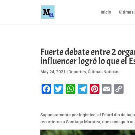
Inicio
Últimas 
Fuerte debate entre 2 org
influencer logró lo que el 
May 24, 2021
|
Deportes
,
Últimas Noticias
Facebook
Twitter
WhatsApp
Telegram
Pinteres
Emai
Co
Li
Supuestamente por logística, el Enard dio de baja
recurrieron a Santiago Maratea, que consiguió un