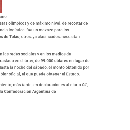
cano
istas olímpicos y de máximo nivel, de
recortar de
iencia logística, fue un mazazo para los
os de Tokio
; otros, ya clasificados, necesitan
n las redes sociales y en los medios de
traslado en chárter,
de 99.000 dólares en lugar de
Hasta la noche del sábado, el monto obtenido por
dólar oficial, el que puede obtener el Estado.
miento; más tarde, en declaraciones al diario
Olé
,
 la
Confederación Argentina de