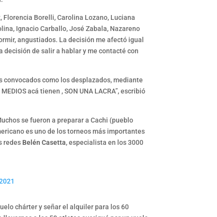
 Florencia Borelli, Carolina Lozano, Luciana
lina, Ignacio Carballo, José Zabala, Nazareno
ormir, angustiados. La decisión me afectó igual
a decisión de salir a hablar y me contacté con
o los convocados como los desplazados, mediante
os MEDIOS acá tienen , SON UNA LACRA”, escribió
Muchos se fueron a preparar a Cachi (pueblo
americano es uno de los torneos más importantes
as redes
Belén Casetta
, especialista en los 3000
 2021
elo chárter y señar el alquiler para los 60