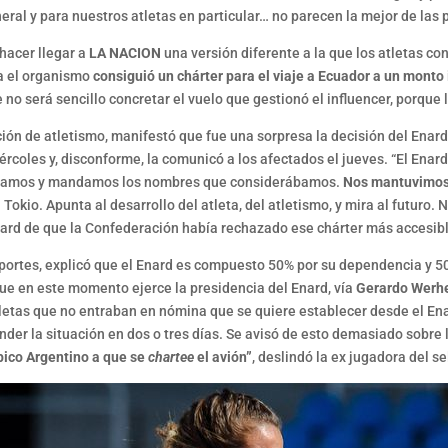
ral y para nuestros atletas en particular… no parecen la mejor de las 
hacer llegar a
LA NACION
una versión diferente a la que los atletas c
ea el organismo
consiguió un chárter para el viaje a Ecuador a un mont
e no será sencillo concretar el vuelo que gestionó el influencer, porque 
ción de atletismo, manifestó que fue una sorpresa la decisión del Enard
ércoles y, disconforme, la comunicó a los afectados el jueves. “El Ena
eptamos y mandamos los nombres que considerábamos.
Nos mantuvimos 
Tokio. Apunta al desarrollo del atleta, del atletismo, y mira al futuro. 
Enard de que la Confederación había rechazado ese chárter más accesib
 Deportes, explicó que el Enard es compuesto 50% por su dependencia y 
 que en este momento ejerce la presidencia del Enard, vía
Gerardo Werh
atletas que no entraban en nómina que se quiere establecer desde el E
er la situación en dos o tres días. Se avisó de esto demasiado sobre l
pico Argentino a que se
chartee
el avión”
, deslindó la ex jugadora del 