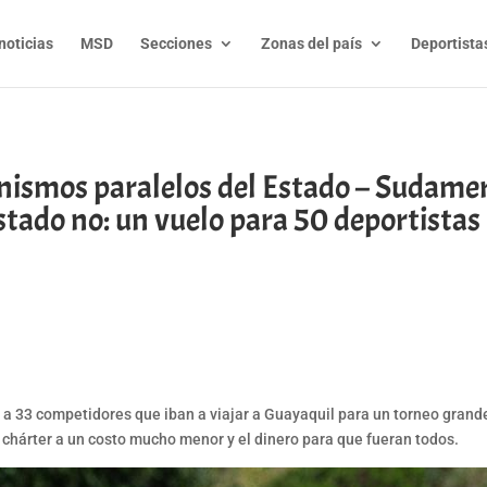
noticias
MSD
Secciones
Zonas del país
Deportista
anismos paralelos del Estado – Sudame
Estado no: un vuelo para 50 deportistas
t
l
py
nk
 a 33 competidores que iban a viajar a Guayaquil para un torneo grande
 chárter a un costo mucho menor y el dinero para que fueran todos.