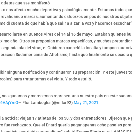
s atletas que sse manifestó
Esto nos afecta mucho deportiva y psicológicamente. Estamos todos pas
evalidando marcas, aumentando esfuerzos en pos de nuestros objetivo
 me di cuenta de que había que salir a alzar la voz y hacernos escuchar”
rrollarse en Buenos Aires del 14 al 16 de mayo. Estaban quienes busc
ximo año. Otros se proponían marcas específicas, y muchos pretendía
 segunda ola del virus, el Gobierno canceló la localía y tampoco autoriz
eración Sudamericana de Atletismo, hasta que finalmente se decidió qu
ibir ninguna notificación y continuaron su preparación. Y este jueves t
oles) para tratar temas del viaje. Y todo estalló.
ón, nos ganamos y merecemos representar a nuestro país en este suda
yW6AAjYmG
— Flor Lamboglia (@mflor92)
May 21, 2021
la noticia: viajan 17 atletas de los 50, y dos entrenadores. Dijeron qu
pero fue rechazado. Que el Enard quería pagar apenas ocho pasajes para
 la noticia nos dejó sorprendidos”, relató
Franco Florio
para
LA NACIO