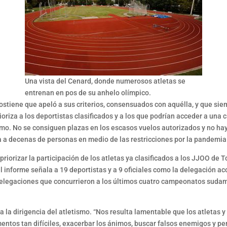
Una vista del Cenard, donde numerosos atletas se
entrenan en pos de su anhelo olímpico.
ostiene que apeló a sus criterios, consensuados con aquélla, y que siem
oriza a los deportistas clasificados y a los que podrían acceder a una c
smo. No se consiguen plazas en los escasos vuelos autorizados y no hay
ea a decenas de personas en medio de las restricciones por la pandemia
riorizar la participación de los atletas ya clasificados a los JJOO de 
el informe señala a 19 deportistas y a 9 oficiales como la delegación ac
 delegaciones que concurrieron a los últimos cuatro campeonatos sudame
a la dirigencia del atletismo. “Nos resulta lamentable que los atletas 
ntos tan difíciles, exacerbar los ánimos, buscar falsos enemigos y per