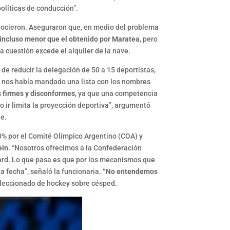
políticas de conducción”.
onocieron. Aseguraron que, en medio del problema
o incluso menor que el obtenido por Maratea
, pero
la cuestión excede el alquiler de la nave.
 de reducir la delegación de 50 a 15 deportistas,
rd nos había mandado una lista con los nombres
firmes y disconformes
, ya que una competencia
No ir limita la proyección deportiva”, argumentó
le.
50% por el Comité Olímpico Argentino (COA) y
ein
. “Nosotros ofrecimos a la Confederación
nard. Lo que pasa es que por los mecanismos que
a fecha”, señaló la funcionaria.
“No entendemos
seleccionado de hockey sobre césped.