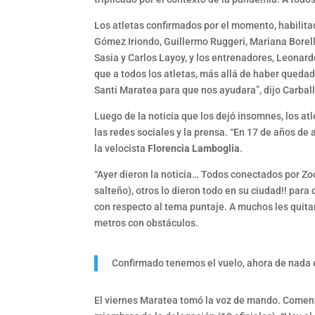
Los atletas confirmados por el momento, habilita
Gómez Iriondo, Guillermo Ruggeri, Mariana Borell
Sasia y Carlos Layoy, y los entrenadores, Leonard
que a todos los atletas, más allá de haber quedad
Santi Maratea para que nos ayudara”, dijo Carbal
Luego de la noticia que los dejó insomnes, los at
las redes sociales y la prensa. “En 17 de años d
la velocista
Florencia Lamboglia
.
“Ayer dieron la noticia… Todos conectados por Zo
salteño), otros lo dieron todo en su ciudad!! par
con respecto al tema puntaje. A muchos les quita
metros con obstáculos.
Confirmado tenemos el vuelo, ahora de nada
El viernes Maratea tomó la voz de mando. Comenzó 