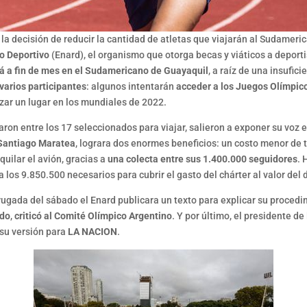
r la decisión de reducir la cantidad de atletas que viajarán al Sudameri
o Deportivo
(Enard), el organismo que otorga becas y viáticos a deport
ará a fin de mes en el Sudamericano de Guayaquil
, a raíz de una insufic
varios participantes
: algunos intentarán
acceder a los Juegos Olímpic
zar un lugar en los mundiales de 2022.
aron entre los 17 seleccionados para viajar, salieron a exponer su voz e
Santiago Maratea
, lograra dos enormes beneficios: un costo menor de 
quilar el avión, gracias a
una colecta entre sus 1.400.000 seguidores
. 
 a los 9.850.500 necesarios para cubrir el gasto del chárter al valor del 
rugada del sábado el Enard publicara un texto para explicar su procedi
ndo
,
criticó al Comité Olímpico Argentino
. Y por último, el presidente de
 su versión para
LA NACION
.