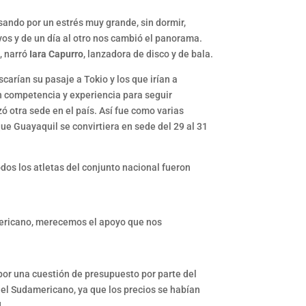
ando por un estrés muy grande, sin dormir,
s y de un día al otro nos cambió el panorama.
, narró
Iara Capurro
, lanzadora de disco y de bala.
arían su pasaje a Tokio y los que irían a
n competencia y experiencia para seguir
ó otra sede en el país. Así fue como varias
e Guayaquil se convirtiera en sede del 29 al 31
odos los atletas del conjunto nacional fueron
mericano, merecemos el apoyo que nos
e por una cuestión de presupuesto por parte del
 el Sudamericano, ya que los precios se habían
N
.