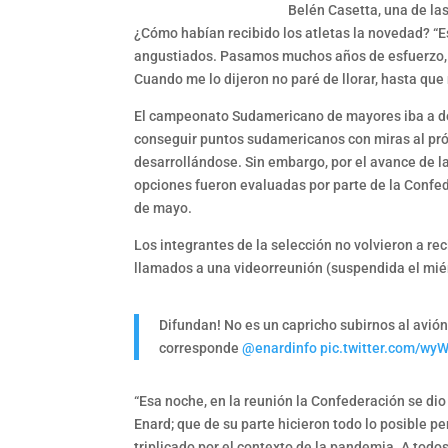
Belén Casetta, una de la
¿Cómo habían recibido los atletas la novedad? “
angustiados. Pasamos muchos años de esfuerzo, r
Cuando me lo dijeron no paré de llorar, hasta que
El campeonato Sudamericano de mayores iba a desa
conseguir puntos sudamericanos con miras al pró
desarrollándose. Sin embargo, por el avance de la
opciones fueron evaluadas por parte de la Confed
de mayo.
Los integrantes de la selección no volvieron a rec
llamados a una videorreunión (suspendida el miérc
Difundan! No es un capricho subirnos al avi
corresponde
@enardinfo
pic.twitter.com/w
“Esa noche, en la reunión la Confederación se dio 
Enard; que de su parte hicieron todo lo posible 
triplicado por el contexto de la pandemia. A todos