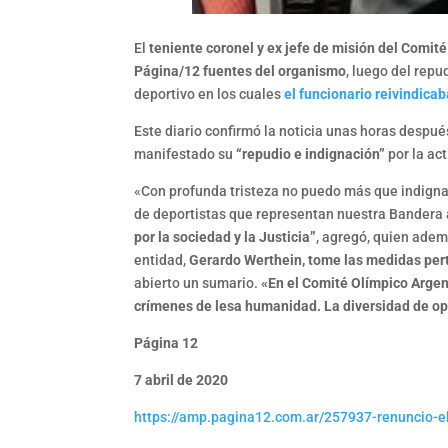
El
teniente coronel y ex jefe de misión del Comit
Página/12 fuentes del organismo
, luego del rep
deportivo en los cuales
el funcionario reivindicab
Este diario confirmó la noticia unas horas despu
manifestado su
“repudio e indignación”
por la act
«Con profunda tristeza no puedo más que indign
de deportistas que representan nuestra Bandera 
por la sociedad y la Justicia”
, agregó, quien adem
entidad,
Gerardo Werthein, tome las medidas per
abierto un sumario.
«En el Comité Olímpico Arge
crímenes de lesa humanidad. La diversidad de opi
Página 12
7 abril de 2020
https://amp.pagina12.com.ar/257937-renuncio-e