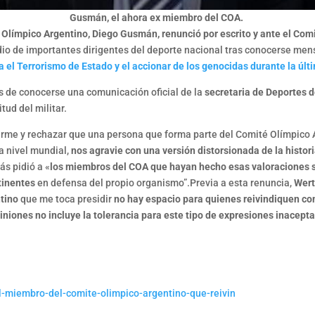
Gusmán, el ahora ex miembro del COA.
é Olímpico Argentino, Diego Gusmán, renunció por escrito y ante el Comi
udio de importantes dirigentes del deporte nacional tras conocerse me
a el Terrorismo de Estado y el accionar de los genocidas durante la últ
és de conocerse una comunicación oficial de la
secretaria de Deportes d
itud del militar.
arme y rechazar que una persona que forma parte del Comité Olímpico
a nivel mundial,
nos agravie con una versión distorsionada de la histo
ás pidió a «
los miembros del COA que hayan hecho esas valoraciones s
tinentes
en defensa del propio organismo”.Previa a esta renuncia,
Wer
ntino
que me toca presidir
no hay espacio para quienes reivindiquen co
niones no incluye la tolerancia para este tipo de expresiones inacepta
l-miembro-del-comite-olimpico-argentino-que-reivin