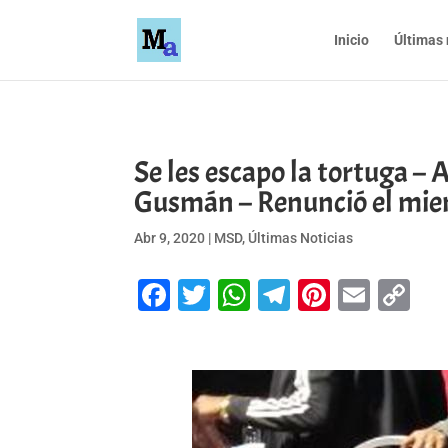
Inicio
Últimas 
Se les escapo la tortuga –
Gusmán – Renunció el miem
Abr 9, 2020
|
MSD
,
Últimas Noticias
Facebook
Twitter
WhatsApp
Telegram
Pinteres
Emai
Co
Li