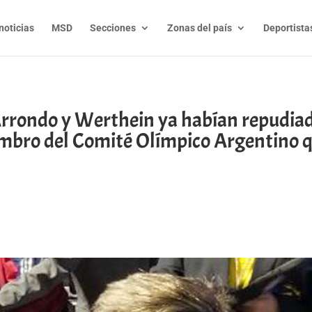
noticias
MSD
Secciones
Zonas del país
Deportista
 Arrondo y Werthein ya habían repudiad
bro del Comité Olímpico Argentino qu
t
l
py
nk