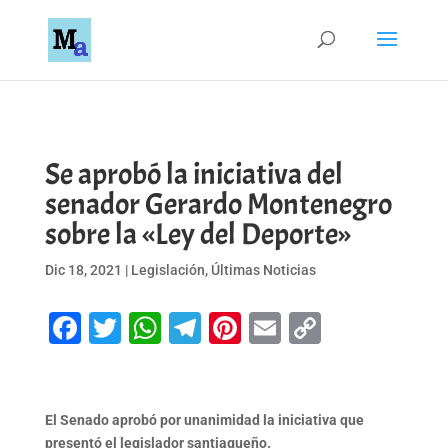
Se aprobó la iniciativa del
senador Gerardo Montenegro
sobre la «Ley del Deporte»
Dic 18, 2021
|
Legislación
,
Últimas Noticias
Facebook
Twitter
WhatsApp
Telegram
Pinterest
Email
Copy
Link
El Senado aprobó por unanimidad la iniciativa que
presentó el legislador santiagueño.