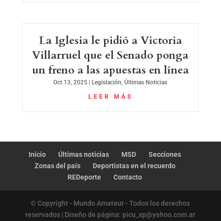
La Iglesia le pidió a Victoria
Villarruel que el Senado ponga
un freno a las apuestas en línea
Oct 13, 2025
|
Legislación
,
Últimas Noticias
LEER MÁS
Inicio
Últimas noticias
MSD
Secciones
Zonas del país
Deportistas en el recuerdo
REDeporte
Contacto
© Copyright - Mundo Amateur - Todos los derechos
reservados | Diseño de página: picu_xp@yahoo.com.ar