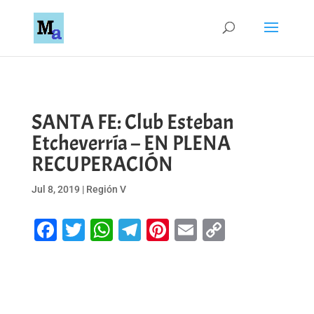
SANTA FE: Club Esteban
Etcheverría – EN PLENA
RECUPERACIÓN
Jul 8, 2019
|
Región V
Facebook
Twitter
WhatsApp
Telegram
Pinterest
Email
Copy
Link