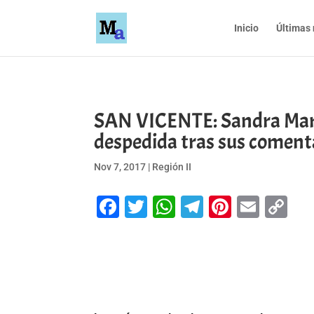
Inicio
Últimas 
SAN VICENTE: Sandra Mariel
despedida tras sus comenta
Nov 7, 2017
|
Región II
Facebook
Twitter
WhatsApp
Telegram
Pinteres
Emai
Co
Li