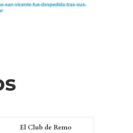
as-san-vicente-fue-despedida-tras-sus-
ar
os
El Club de Remo