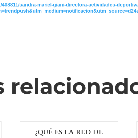
a/408811/sandra-mariel-giani-directora-actividades-deportiv
gn=trendpush&utm_medium=notificacion&utm_source=d24
s relacionad
¿QUÉ ES LA RED DE