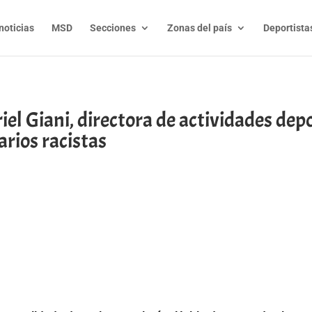
noticias
MSD
Secciones
Zonas del país
Deportista
 Giani, directora de actividades depo
rios racistas
t
l
py
nk