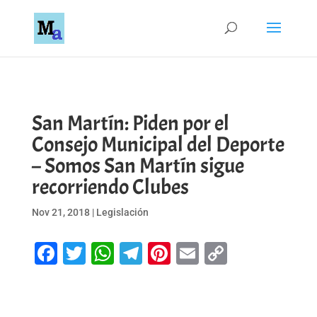
San Martín: Piden por el
Consejo Municipal del Deporte
– Somos San Martín sigue
recorriendo Clubes
Nov 21, 2018
|
Legislación
Facebook
Twitter
WhatsApp
Telegram
Pinterest
Email
Copy
Link