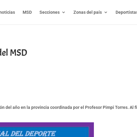
noticias
MSD
Secciones
Zonas del país
Deportista
 del MSD
t
l
py
nk
ón del año en la provincia coordinada por el Profesor Pimpi Torres. Al f