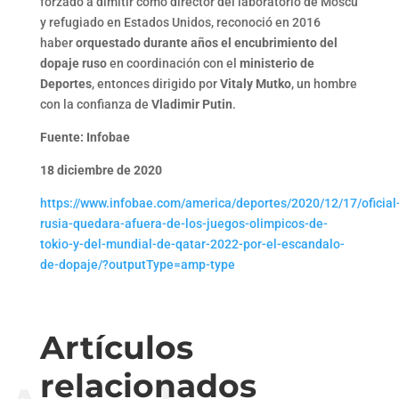
forzado a dimitir como director del laboratorio de Moscú
y refugiado en Estados Unidos, reconoció en 2016
haber
orquestado durante años el encubrimiento del
dopaje ruso
en coordinación con el
ministerio de
Deportes
, entonces dirigido por
Vitaly Mutko
, un hombre
con la confianza de
Vladimir Putin
.
Fuente: Infobae
18 diciembre de 2020
https://www.infobae.com/america/deportes/2020/12/17/oficial
rusia-quedara-afuera-de-los-juegos-olimpicos-de-
tokio-y-del-mundial-de-qatar-2022-por-el-escandalo-
de-dopaje/?outputType=amp-type
Artículos
relacionados