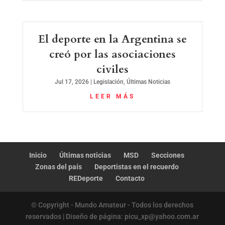
El deporte en la Argentina se
creó por las asociaciones
civiles
Jul 17, 2026
|
Legislación
,
Últimas Noticias
LEER MÁS
Inicio
Últimas noticias
MSD
Secciones
Zonas del país
Deportistas en el recuerdo
REDeporte
Contacto
© Copyright - Mundo Amateur - Todos los derechos
reservados | Diseño de página: picu_xp@yahoo.com.ar