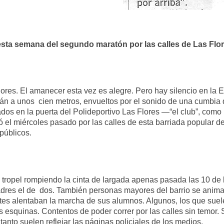
sta semana del segundo maratón por las calles de Las Flore
res. El amanecer esta vez es alegre. Pero hay silencio en la Es
están a unos cien metros, envueltos por el sonido de una cumbia
ados en la puerta del Polideportivo Las Flores —“el club”, com
ó el miércoles pasado por las calles de esta barriada popular de
públicos.
 tropel rompiendo la cinta de largada apenas pasada las 10 de l
padres el de dos. También personas mayores del barrio se anim
es alentaban la marcha de sus alumnos. Algunos, los que suele
 esquinas. Contentos de poder correr por las calles sin temor.
anto suelen reflejar las páginas policiales de los medios.