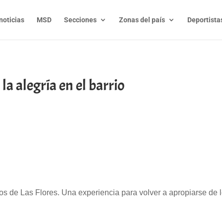
noticias
MSD
Secciones
Zonas del país
Deportista
a alegría en el barrio
t
l
py
nk
cos de Las Flores. Una experiencia para volver a apropiarse de 