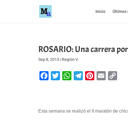
Inicio
Últimas 
ROSARIO: Una carrera por l
Sep 8, 2013
|
Región V
Facebook
Twitter
WhatsApp
Telegram
Pinteres
Emai
Co
Li
Esta semana se realizó el II maratón de chi