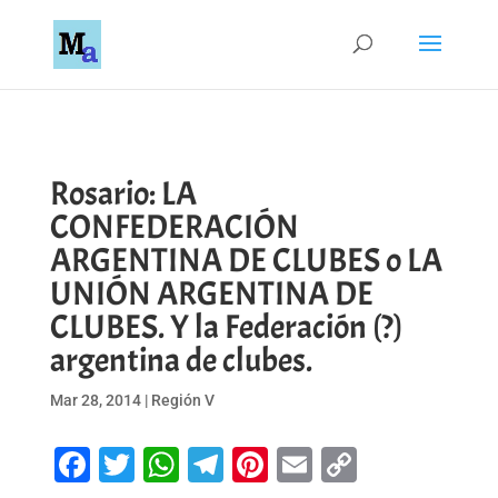
Rosario: LA
CONFEDERACIÓN
ARGENTINA DE CLUBES o LA
UNIÓN ARGENTINA DE
CLUBES. Y la Federación (?)
argentina de clubes.
Mar 28, 2014
|
Región V
Facebook
Twitter
WhatsApp
Telegram
Pinterest
Email
Copy