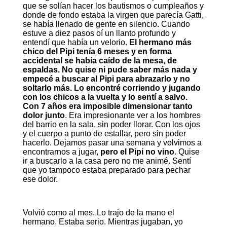
que se solían hacer los bautismos o cumpleaños y
donde de fondo estaba la virgen que parecía Gatti,
se había llenado de gente en silencio. Cuando
estuve a diez pasos oí un llanto profundo y
entendí que había un velorio.
El hermano más
chico del Pipi tenía 6 meses y en forma
accidental se había caído de la mesa, de
espaldas. No quise ni pude saber más nada y
empecé a buscar al Pipi para abrazarlo y no
soltarlo más. Lo encontré corriendo y jugando
con los chicos a la vuelta y lo sentí a salvo.
Con 7 años era imposible dimensionar tanto
dolor junto
. Era impresionante ver a los hombres
del barrio en la sala, sin poder llorar. Con los ojos
y el cuerpo a punto de estallar, pero sin poder
hacerlo. Dejamos pasar una semana y volvimos a
encontrarnos a jugar,
pero el Pipi no vino
. Quise
ir a buscarlo a la casa pero no me animé. Sentí
que yo tampoco estaba preparado para pechar
ese dolor.
Volvió como al mes. Lo trajo de la mano el
hermano. Estaba serio. Mientras jugaban, yo