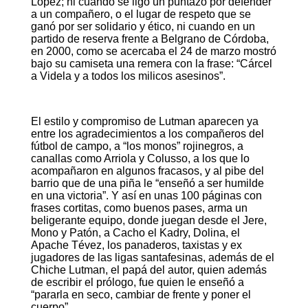
López; ni cuando se ligó un puntazo por defender
a un compañero, o el lugar de respeto que se
ganó por ser solidario y ético, ni cuando en un
partido de reserva frente a Belgrano de Córdoba,
en 2000, como se acercaba el 24 de marzo mostró
bajo su camiseta una remera con la frase: “Cárcel
a Videla y a todos los milicos asesinos”.
El estilo y compromiso de Lutman aparecen ya
entre los agradecimientos a los compañeros del
fútbol de campo, a “los monos” rojinegros, a
canallas como Arriola y Colusso, a los que lo
acompañaron en algunos fracasos, y al pibe del
barrio que de una piña le “enseñó a ser humilde
en una victoria”. Y así en unas 100 páginas con
frases cortitas, como buenos pases, arma un
beligerante equipo, donde juegan desde el Jere,
Mono y Patón, a Cacho el Kadry, Dolina, el
Apache Tévez, los panaderos, taxistas y ex
jugadores de las ligas santafesinas, además de el
Chiche Lutman, el papá del autor, quien además
de escribir el prólogo, fue quien le enseñó a
“pararla en seco, cambiar de frente y poner el
cuerpo”.