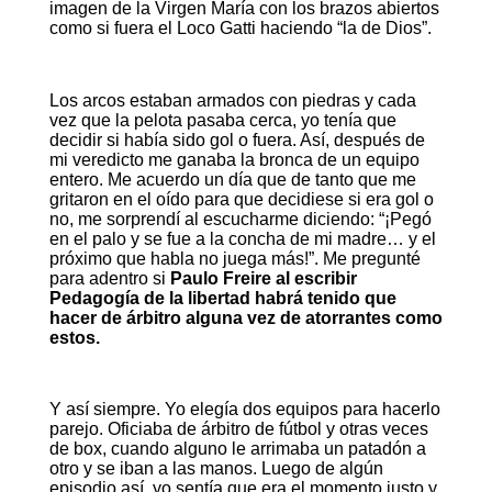
imagen de la Virgen María con los brazos abiertos
como si fuera el Loco Gatti haciendo “la de Dios”.
Los arcos estaban armados con piedras y cada
vez que la pelota pasaba cerca, yo tenía que
decidir si había sido gol o fuera. Así, después de
mi veredicto me ganaba la bronca de un equipo
entero. Me acuerdo un día que de tanto que me
gritaron en el oído para que decidiese si era gol o
no, me sorprendí al escucharme diciendo: “¡Pegó
en el palo y se fue a la concha de mi madre… y el
próximo que habla no juega más!”. Me pregunté
para adentro si
Paulo Freire al escribir
Pedagogía de la libertad habrá tenido que
hacer de árbitro alguna vez de atorrantes como
estos.
Y así siempre. Yo elegía dos equipos para hacerlo
parejo. Oficiaba de árbitro de fútbol y otras veces
de box, cuando alguno le arrimaba un patadón a
otro y se iban a las manos. Luego de algún
episodio así, yo sentía que era el momento justo y