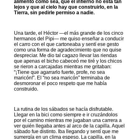
alimento como sea, que el infierno no está tan
lejos y que al cielo hay que construirlo, en la
Tierra, sin pedirle permiso a nadie.
Una tarde, el Héctor —el más grande de los cinco
hermanos del Pipi— me quiso enseñar a conducir
el carro con el que cartoneaba y sentí ese gesto
como una forma de agradecimiento que no quise
despreciar. Me dio tal cagazo llevar las riendas
que apenas el bicho cabeceó me tiré y los chicos
se rieron a carcajadas mientras me gritaban:
“¡Tiene que agarrarlo fuerte, profe, no sea
maricón!”. El “no sea maricón” terminaba de
desmoronar el poco respeto que me había
construido.
La rutina de los sábados se hacía disfrutable.
Llegar en la bici como siempre e ir cruzándolos
por el camino mientras me jugaban una carrera a
ver quién llegaba antes al arco de la capilla. Aquel
sábado fue distinto. Iba llegando y sentí que me
sumergía en un clima espeso. La capilla, en la