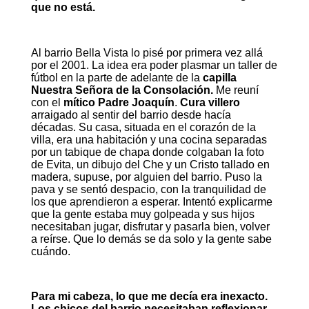
que no está.
Al barrio Bella Vista lo pisé por primera vez allá
por el 2001. La idea era poder plasmar un taller de
fútbol en la parte de adelante de la
capilla
Nuestra Señora de la Consolación.
Me reuní
con el
mítico Padre Joaquín
.
Cura villero
arraigado al sentir del barrio desde hacía
décadas. Su casa, situada en el corazón de la
villa, era una habitación y una cocina separadas
por un tabique de chapa donde colgaban la foto
de Evita, un dibujo del Che y un Cristo tallado en
madera, supuse, por alguien del barrio. Puso la
pava y se sentó despacio, con la tranquilidad de
los que aprendieron a esperar. Intentó explicarme
que la gente estaba muy golpeada y sus hijos
necesitaban jugar, disfrutar y pasarla bien, volver
a reírse. Que lo demás se da solo y la gente sabe
cuándo.
Para mi cabeza, lo que me decía era inexacto.
Los chicos del barrio necesitaban reflexionar