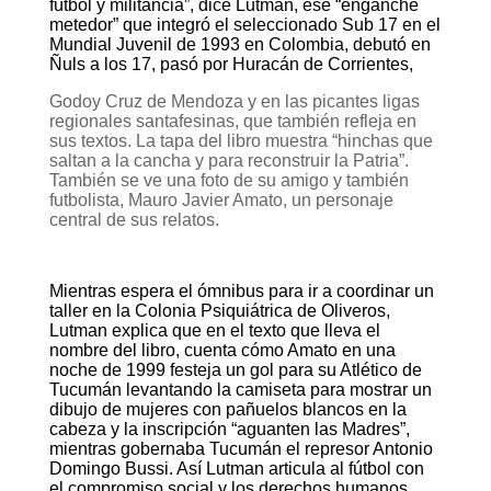
fútbol y militancia”, dice Lutman, ese “enganche
metedor” que integró el seleccionado Sub 17 en el
Mundial Juvenil de 1993 en Colombia, debutó en
Ñuls a los 17, pasó por Huracán de Corrientes,
Godoy Cruz de Mendoza y en las picantes ligas
regionales santafesinas, que también refleja en
sus textos. La tapa del libro muestra “hinchas que
saltan a la cancha y para reconstruir la Patria”.
También se ve una foto de su amigo y también
futbolista, Mauro Javier Amato, un personaje
central de sus relatos.
Mientras espera el ómnibus para ir a coordinar un
taller en la Colonia Psiquiátrica de Oliveros,
Lutman explica que en el texto que lleva el
nombre del libro, cuenta cómo Amato en una
noche de 1999 festeja un gol para su Atlético de
Tucumán levantando la camiseta para mostrar un
dibujo de mujeres con pañuelos blancos en la
cabeza y la inscripción “aguanten las Madres”,
mientras gobernaba Tucumán el represor Antonio
Domingo Bussi. Así Lutman articula al fútbol con
el compromiso social y los derechos humanos.