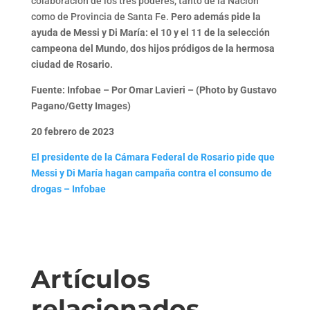
colaboración de los tres poderes, tanto de la Nación
como de Provincia de Santa Fe.
Pero además pide la
ayuda de Messi y Di María: el 10 y el 11 de la selección
campeona del Mundo, dos hijos pródigos de la hermosa
ciudad de Rosario.
Fuente: Infobae – Por Omar Lavieri – (Photo by Gustavo
Pagano/Getty Images)
20 febrero de 2023
El presidente de la Cámara Federal de Rosario pide que
Messi y Di María hagan campaña contra el consumo de
drogas – Infobae
Artículos
relacionados