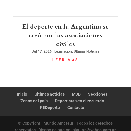
El deporte en la Argentina se
creó por las asociaciones
civiles
Jul 17, 2026
|
Legislación
,
Últimas Noticias
LEER MÁS
Inicio
Últimas noticias
MSD
Secciones
Zonas del país
Deportistas en el recuerdo
REDeporte
Contacto
© Copyright - Mundo Amateur - Todos los derechos
reservados | Diseño de página: picu_xp@yahoo.com.ar