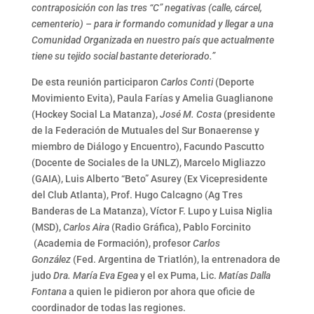
contraposición con las tres “C” negativas (calle, cárcel,
cementerio) – para ir formando comunidad y llegar a una
Comunidad Organizada en nuestro país que actualmente
tiene su tejido social bastante deteriorado.”
De esta reunión participaron
Carlos Conti
(Deporte
Movimiento Evita), Paula Farías y Amelia Guaglianone
(Hockey Social La Matanza),
José M. Costa
(presidente
de la Federación de Mutuales del Sur Bonaerense y
miembro de Diálogo y Encuentro), Facundo Pascutto
(Docente de Sociales de la UNLZ), Marcelo Migliazzo
(GAIA), Luis Alberto “Beto” Asurey (Ex Vicepresidente
del Club Atlanta), Prof. Hugo Calcagno (Ag Tres
Banderas de La Matanza), Víctor F. Lupo y Luisa Niglia
(MSD),
Carlos Aira
(Radio Gráfica), Pablo Forcinito
(Academia de Formación), profesor
Carlos
González
(Fed. Argentina de Triatlón), la entrenadora de
judo
Dra. María Eva Egea
y el ex Puma, Lic.
Matías Dalla
Fontana
a quien le pidieron por ahora que oficie de
coordinador de todas las regiones.