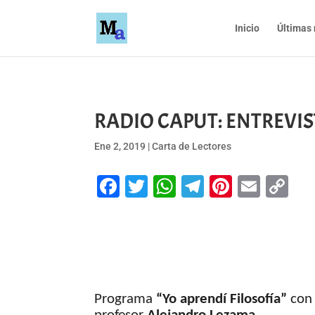
Inicio
Últimas 
RADIO CAPUT: ENTREVIST
Ene 2, 2019
|
Carta de Lectores
Facebook
Twitter
WhatsApp
Telegram
Pinteres
Emai
Co
Li
Programa
“Yo aprendí Filosofía”
co