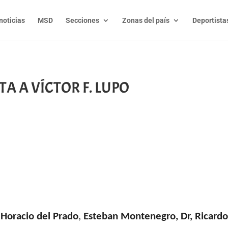
noticias
MSD
Secciones
Zonas del país
Deportista
A A VÍCTOR F. LUPO
t
l
py
nk
n
Horacio del Prado
,
Esteban Montenegro, Dr, Ricardo