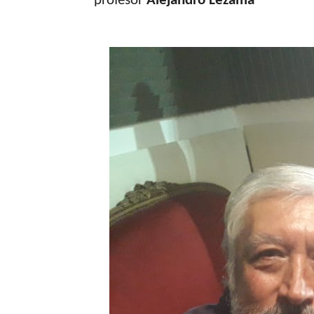
profesor
Alejandro
Lezama