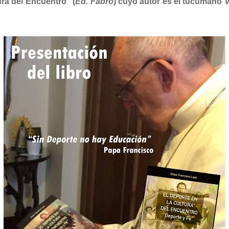
ura del Encuentro” (
Ed. Fabro
)
cuyo autor es el tucumano
V