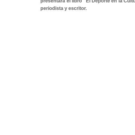
presentará el libro “El Deporte en la Cult
periodista y escritor.