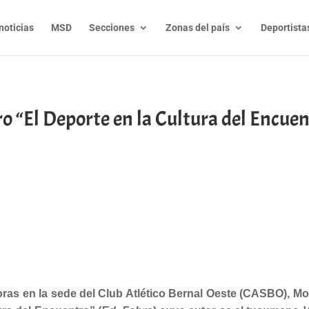
noticias
MSD
Secciones
Zonas del país
Deportista
o “El Deporte en la Cultura del Encue
t
l
py
nk
oras en la sede del Club Atlético Bernal Oeste (CASBO), M