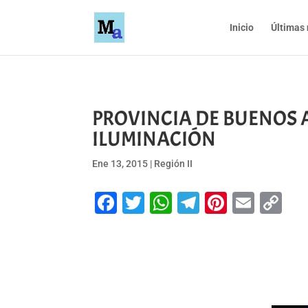
Inicio
Últimas 
PROVINCIA DE BUENOS A
ILUMINACIÓN
Ene 13, 2015
|
Región II
Facebook
Twitter
WhatsApp
Telegram
Pinteres
Emai
Co
Li