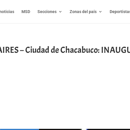
noticias
MSD
Secciones
Zonas del país
Deportista
IRES – Ciudad de Chacabuco: INAU
t
l
py
nk