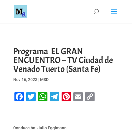
Programa EL GRAN
ENCUENTRO – TV Ciudad de
Venado Tuerto (Santa Fe)
Nov 16, 2023
|
MSD
Facebook
Twitter
WhatsApp
Telegram
Pinterest
Email
Copy
Link
Conducción: Julio Eggimann