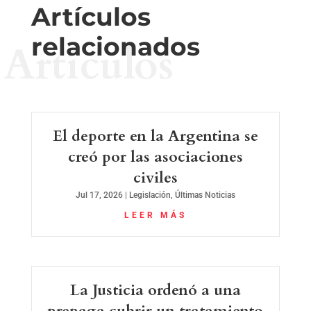
Artículos
relacionados
Artículos
El deporte en la Argentina se
creó por las asociaciones
civiles
Jul 17, 2026
|
Legislación
,
Últimas Noticias
LEER MÁS
La Justicia ordenó a una
prepaga cubrir un tratamiento