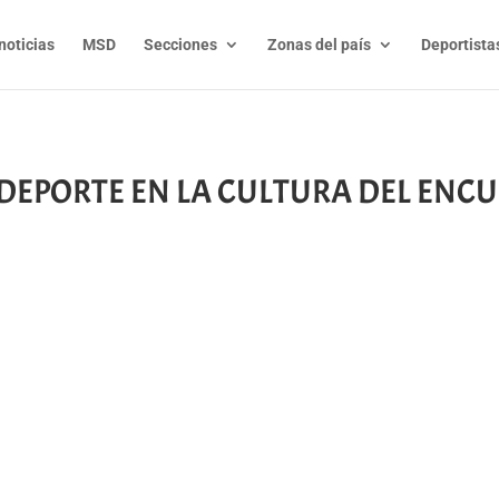
noticias
MSD
Secciones
Zonas del país
Deportista
 “EL DEPORTE EN LA CULTURA DEL EN
t
l
py
nk