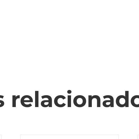
Q
s relacionad