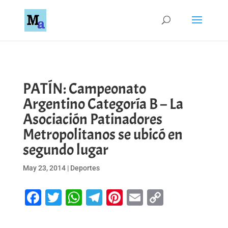
PATÍN: Campeonato
Argentino Categoría B – La
Asociación Patinadores
Metropolitanos se ubicó en
segundo lugar
May 23, 2014
|
Deportes
Facebook
Twitter
WhatsApp
Telegram
Pinterest
Email
Copy
Link