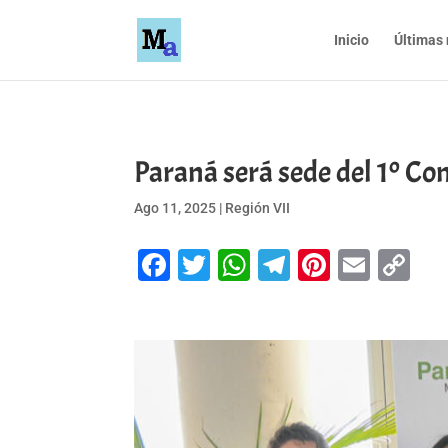
Inicio
Últimas 
Paraná será sede del 1º Co
Ago 11, 2025
|
Región VII
Facebook
Twitter
WhatsApp
Telegram
Pinteres
Emai
Co
Li