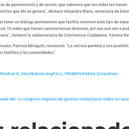
as de pensamiento y de acción, que sabemos que las redes las tienen.
ctivo que ahí se genera”, destacó Alejandra Blanc, secretaria de Exten
der tener un diálogo permanente que facilita construir este tipo de es
on 10 redes que tienen características distintas, por eso acá van a po
danía”, remarcó la subsecretaria de Convivencia Ciudadana, Yamina Ba
irador, Patricia Minigutti, reconoció: “La red nos permite y nos posibil
as familias y las comunidades”.
DwvXKwEod-H_39arXksExmL6ngPzLtr_YRhMtfHvFA84vLQ/viewform
-sede-del-1o-congreso-regional-de-gestion-comunitaria-redes-en-acc