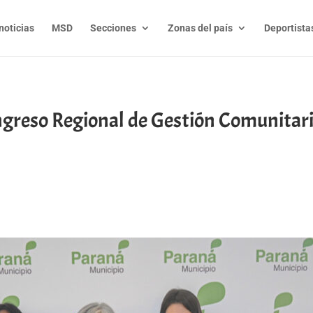
noticias
MSD
Secciones
Zonas del país
Deportista
ngreso Regional de Gestión Comunitari
t
l
py
nk