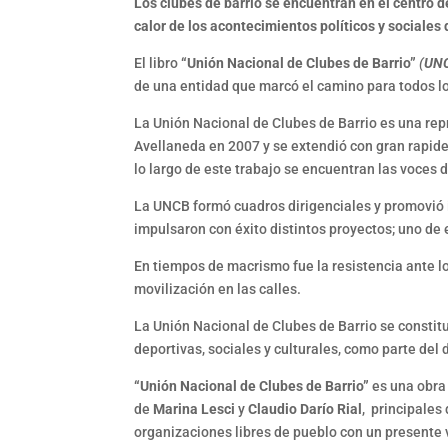
Los clubes de barrio se encuentran en el centro d
calor de los acontecimientos políticos y sociales 
El libro
“Unión Nacional de Clubes de Barrio”
(
UN
de una entidad que marcó el camino para todos los
La Unión Nacional de Clubes de Barrio es una repr
Avellaneda en 2007 y se extendió con gran rapidez 
lo largo de este trabajo se encuentran las voces 
La UNCB formó cuadros dirigenciales y promovió i
impulsaron con éxito distintos proyectos; uno de 
En tiempos de macrismo fue la resistencia ante los
movilizac
La Unión Nacional de Clubes de Barrio se constitu
deportivas, sociales y culturales, como parte del 
“Unión Nacional de Clubes de Barrio”
es una obra 
de
Marina Lesci
y
Claudio Darío Rial
, principales
organizaciones libres de pueblo con un presente 