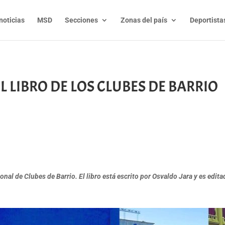
noticias
MSD
Secciones
Zonas del país
Deportista
 LIBRO DE LOS CLUBES DE BARRIO
t
l
py
nk
onal de Clubes de Barrio. El libro está escrito por Osvaldo Jara y es edit