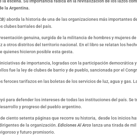
e la escena. Su importancia radica en la revitalización de los lazos com
de la Argentina.
CB
)
aborda la historia de una de las organizaciones más importantes de 
 clubes barriales del país.
esentación genuina, surgida de la militancia de hombres y mujeres de l
a otros distritos del territorio nacional. En el libro se relatan los he
de quienes hicieron posible esta gesta.
niciativas de importancia, logradas con la participación democrática y
ellos fue la ley de clubes de barrio y de pueblo, sancionada por el Con
 feroces tarifazos en las boletas de los servicios de luz, agua y gas. L
ión en las call
yó para defender los intereses de todas las instituciones del país. Se 
desarrollo y progreso del pueblo argentino.
de ciento setenta páginas que recorre su historia, desde los inicios ha
 dirigentes de la organización.
Ediciones Al Arco
lanza una tirada de mil
vigoroso y futuro promisorio.