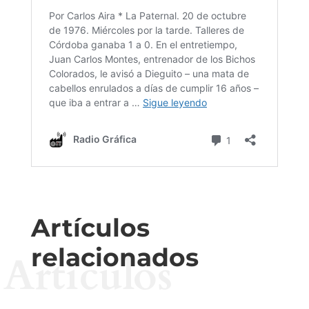
Artículos
relacionados
Artículos