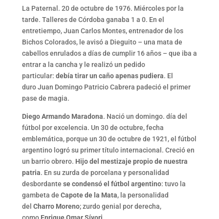
La Paternal. 20 de octubre de 1976. Miércoles por la
tarde. Talleres de Córdoba ganaba 1 a 0. En el
entretiempo, Juan Carlos Montes, entrenador de los
Bichos Colorados, le avisó a Dieguito – una mata de
cabellos enrulados a días de cumplir 16 años – que iba a
entrar a la cancha y le realizó un pedido
particular:
debía tirar un caño apenas pudiera
. El
duro Juan Domingo Patricio Cabrera padeció el primer
pase de magia.
Diego Armando Maradona
. Nació un domingo. día del
fútbol por excelencia. Un 30 de octubre, fecha
emblemática, porque un 30 de octubre de 1921, el fútbol
argentino logró su primer título internacional. Creció en
un barrio obrero.
Hijo del mestizaje propio de nuestra
patria
. En su zurda de porcelana y personalidad
desbordante
se condensó el fútbol argentino
: tuvo la
gambeta de
Capote de la Mata
, la personalidad
del
Charro Moreno
; zurdo genial por derecha,
como
Enrique Omar Sívori
.