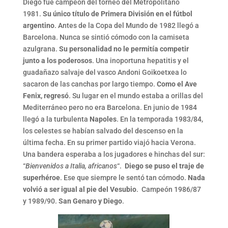
Diego fue campeón del torneo del Metropolitano
1981.
Su único título de Primera División en el fútbol
argentino
. Antes de la Copa del Mundo de 1982 llegó a
Barcelona. Nunca se sintió cómodo con la camiseta
azulgrana.
Su personalidad no le permitía competir
junto a los poderosos
. Una inoportuna hepatitis y el
guadañazo salvaje del vasco Andoni Goikoetxea lo
sacaron de las canchas por largo tiempo.
Como el Ave
Fenix, regresó
. Su lugar en el mundo estaba a orillas del
Mediterráneo pero no era Barcelona. En junio de 1984
llegó a la turbulenta
Napoles
. En la temporada 1983/84,
los celestes se habían salvado del descenso en la
última fecha. En su primer partido viajó hacia Verona.
Una bandera esperaba a los jugadores e hinchas del sur:
“
Bienvenidos a Italia, africanos
“.
Diego se puso el traje de
superhéroe
. Ese que siempre le sentó tan cómodo.
Nada
volvió a ser igual al pie del Vesubio
. Campeón 1986/87
y 1989/90.
San Genaro y Diego
.