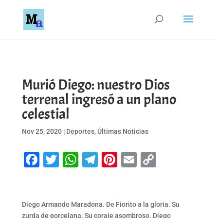
Murió Diego: nuestro Dios
terrenal ingresó a un plano
celestial
Nov 25, 2020
|
Deportes
,
Últimas Noticias
Facebook
Twitter
WhatsApp
Telegram
Pinterest
Email
Copy
Link
Diego Armando Maradona. De Fiorito a la gloria. Su
zurda de porcelana. Su coraje asombroso. Diego