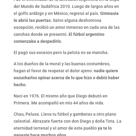
del Mundo de Sudáfrica 2010. Luego de largos años en
el golfo arábigo y en México, regresó al país.
Gimnasia
le abrió las puertas
. Salvo alguna deshonrosa
excepción, recibió un amor inmenso en cada una de las
canchas donde se presentó.
El fútbol argentino
comenzaba a despedirlo
.
El pagó sus excesos pero la pelota no se mancha.
A los dueños de la moral y las buenas costumbres,
hagan el favor de respetar el dolor ajeno:
nadie quiere
escucharlos opinar acerca de lo que hizo o debió haber
hecho
.
Nací en 1976. El mismo año que Diego debutó en
Primera. Me acompañó en mis 44 años de vida.
Chau, Pelusa. Lleva tu fútbol y gambetas a otro plano
celestial. Abrazate fuerte con don Diego y doña Tota. La
eternidad terrenal y el amor de este pueblo
ya te lo
ganaste hace muchos años
.