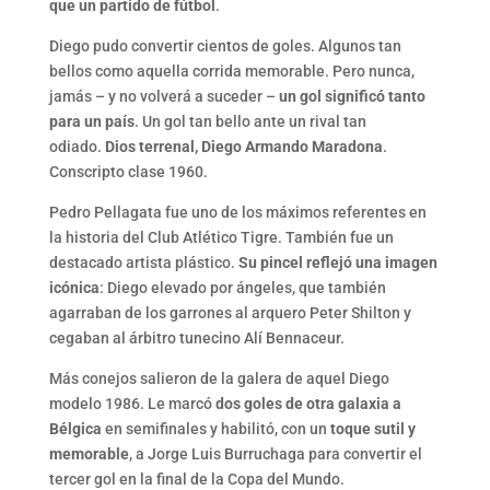
que un partido de fútbol
.
Diego pudo convertir cientos de goles. Algunos tan
bellos como aquella corrida memorable. Pero nunca,
jamás – y no volverá a suceder –
un gol significó tanto
para un país
. Un gol tan bello ante un rival tan
odiado.
Dios terrenal, Diego Armando Maradona
.
Conscripto clase 1960.
Pedro Pellagata fue uno de los máximos referentes en
la historia del Club Atlético Tigre. También fue un
destacado artista plástico.
Su pincel reflejó una imagen
icónica
: Diego elevado por ángeles, que también
agarraban de los garrones al arquero Peter Shilton y
cegaban al árbitro tunecino Alí Bennaceur.
Más conejos salieron de la galera de aquel Diego
modelo 1986. Le marcó
dos goles de otra galaxia a
Bélgica
en semifinales y habilitó, con un
toque sutil y
memorable
, a Jorge Luis Burruchaga para convertir el
tercer gol en la final de la Copa del Mundo.