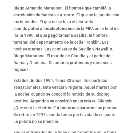
Diego Armando Maradona.
El hombre que cambió la
correlación de fuerzas sur-norte
. El que se la jugaba con
los humildes. El que no se hizo el distraído
cuando
puteó a los cleptómanos de la FIFA
en la final de
Italia 1990.
El que pagó tamaña osadía
. El hombre
terrenal del departamento de la calle Franklin. Las
noches eternas. Las camisetas de
Sevilla
y
Newell`s
.
Diego Maradona. El marido de Claudia y el padre de
Dalma y Giannina. De amores profundos y romances
fugaces.
Estados Unidos 1994. Tenía 33 años. Dos partidos
sensacionales, ante Grecia y Nigeria. Aquel martes por
la noche, cuando se conoció la noticia de su doping
positivo,
Argentina se convirtió en un cráter
. Silencio.
¿Que será la efedrina?
A todos nos cortaron las piernas
.
Se retiró en 1997 cuando temió por la vida de su padre.
La pelota no se mancha.
Fue el entrenador de la Selección Argentina en la Copa