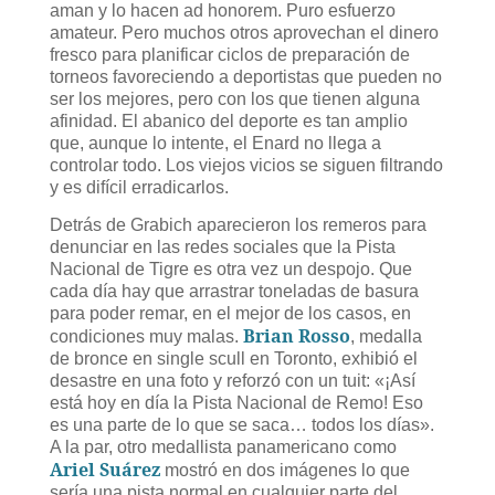
aman y lo hacen ad honorem. Puro esfuerzo
amateur. Pero muchos otros aprovechan el dinero
fresco para planificar ciclos de preparación de
torneos favoreciendo a deportistas que pueden no
ser los mejores, pero con los que tienen alguna
afinidad. El abanico del deporte es tan amplio
que, aunque lo intente, el Enard no llega a
controlar todo. Los viejos vicios se siguen filtrando
y es difícil erradicarlos.
Detrás de Grabich aparecieron los remeros para
denunciar en las redes sociales que la Pista
Nacional de Tigre es otra vez un despojo. Que
cada día hay que arrastrar toneladas de basura
para poder remar, en el mejor de los casos, en
Brian Rosso
condiciones muy malas.
, medalla
de bronce en single scull en Toronto, exhibió el
desastre en una foto y reforzó con un tuit: «¡Así
está hoy en día la Pista Nacional de Remo! Eso
es una parte de lo que se saca… todos los días».
A la par, otro medallista panamericano como
Ariel Suárez
mostró en dos imágenes lo que
sería una pista normal en cualquier parte del