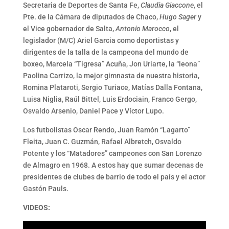
Secretaria de Deportes de Santa Fe,
Claudia Giaccone
, el
Pte. de la Cámara de diputados de Chaco,
Hugo Sager
y
el Vice gobernador de Salta,
Antonio Marocco
, el
legislador (M/C) Ariel Garcia como deportistas y
dirigentes de la talla de la campeona del mundo de
boxeo, Marcela “Tigresa” Acuña, Jon Uriarte, la “leona”
Paolina Carrizo, la mejor gimnasta de nuestra historia,
Romina Plataroti, Sergio Turiace, Matías Dalla Fontana,
Luisa Niglia, Raúl Bittel, Luis Erdociain, Franco Gergo,
Osvaldo Arsenio, Daniel Pace y Víctor Lupo.
Los futbolistas Oscar Rendo, Juan Ramón “Lagarto”
Fleita, Juan C. Guzmán, Rafael Albretch, Osvaldo
Potente y los “Matadores” campeones con San Lorenzo
de Almagro en 1968. A estos hay que sumar decenas de
presidentes de clubes de barrio de todo el país y el actor
Gastón Pauls.
VIDEOS: