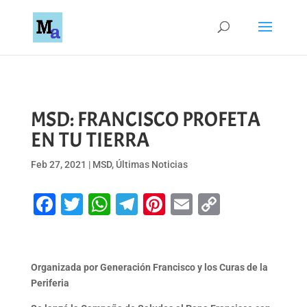
MSD: FRANCISCO PROFETA
EN TU TIERRA
Feb 27, 2021
|
MSD
,
Últimas Noticias
Facebook
Twitter
WhatsApp
Telegram
Pinterest
Email
Copy
Link
Organizada por Generación Francisco y los Curas de la
Periferia