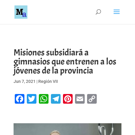
Misiones subsidiará a
gimnasios que entrenen a los
jóvenes de la provincia
Jun 7, 2021
|
Región VII
Facebook
Twitter
WhatsApp
Telegram
Pinterest
Email
Copy
Link