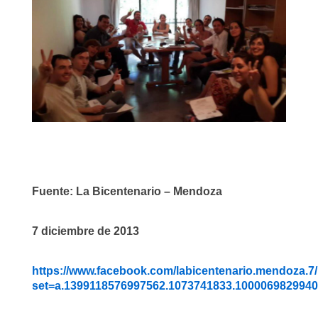
Fuente: La Bicentenario – Mendoza
7 diciembre de 2013
https://www.facebook.com/labicentenario.mendoza.7
set=a.1399118576997562.1073741833.100006982994