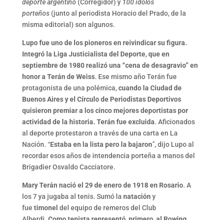
deporte argentino
(Corregidor) y
100 ídolos
porteños
(junto al periodista Horacio del Prado, de la
misma editorial) son algunos.
Lupo fue uno de los pioneros en reivindicar su figura.
Integró la Liga Justicialista del Deporte, que en
septiembre de 1980 realizó una “cena de desagravio” en
honor a Terán de Weiss
. Ese mismo año Terán fue
protagonista de una polémica,
cuando la Ciudad de
Buenos Aires y el Círculo de Periodistas Deportivos
quisieron premiar a los cinco mejores deportistas por
actividad de la historia. Terán fue excluida
. Aficionados
al deporte protestaron a través de una carta en La
Nación. “
Estaba en la lista pero la bajaron
”, dijo Lupo al
recordar esos años de intendencia porteña a manos del
Brigadier Osvaldo Cacciatore.
Mary Terán nació el 29 de enero de 1918 en Rosario
. A
los 7 ya jugaba al tenis. Sumó la
natación
y
fue
timonel
del equipo de remeros del Club
Alberdi.
Como tenista representó, primero, al Rowing