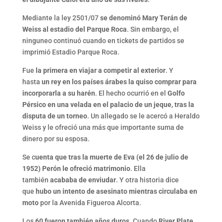
Mediante la ley 2501/07
se denominó Mary Terán de
Weiss al estadio del Parque Roca
. Sin embargo, el
ninguneo continuó cuando en tickets de partidos se
imprimió Estadio Parque Roca.
Fue
la primera en viajar a competir al exterior
. Y
hasta
un rey en los países árabes la quiso comprar para
incorporarla a su harén
. El hecho ocurrió en el
Golfo
Pérsico en una velada en el palacio de un jeque, tras la
disputa de un torneo
. Un allegado se le acercó a Heraldo
Weiss y le ofreció una más que importante suma de
dinero por su esposa.
Se c
uenta que tras la muerte de Eva (el 26 de julio de
1952) Perón le ofreció matrimonio
. Ella
también
acababa de enviudar
. Y otra historia dice
que
hubo un intento de asesinato mientras circulaba en
moto
por la Avenida Figueroa Alcorta.
Los
60 fueron también años duros
. Cuando
River Plate